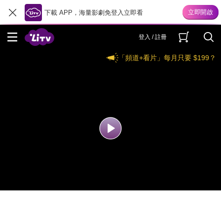
下載 APP，海量影劇免登入立即看
登入 / 註冊
「頻道+看片」每月只要 $199？