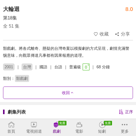
大輪迴
8.0
第18集
全 51 集
收藏
分享
類戲劇。將各式離奇、懸疑的台灣奇案以模擬劇的方式呈現，劇情充滿警
惕意味，向觀眾傳達凡事都有因果報應的道理。
2001
台灣
國語
台語
普遍級
68 分鐘
類別：
類戲劇
收回
劇集列表
正序
1 - 45
46 - 51
首頁
電視頻道
戲劇
電影
短劇
更多