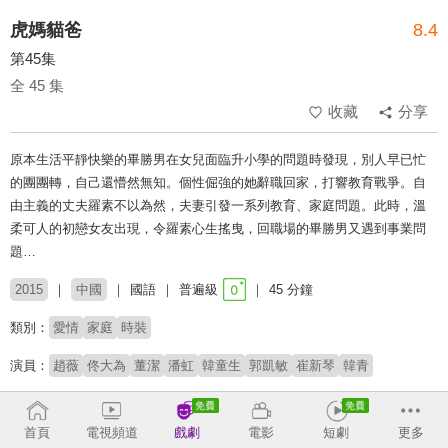
虎媽貓爸
8.4
第45集
全 45 集
收藏
分享
原本生活平靜快樂的畢勝男在女兒面臨升小學的問題時發現，別人早已忙
的團團轉，自己還懵然無知。個性倔強的她辭職回家，打響教育戰爭。自
由主義的丈夫羅素不以為然，夫妻引發一系列教育、家庭問題。此時，溫
柔可人的初戀女友出現，令羅素心生搖曳，回職場的畢勝男又遇到事業問
題…
2015
中國
國語
普遍級
45 分鐘
類別：
愛情
家庭
時裝
演員：
趙薇
佟大為
董潔
潘虹
韓童生
郭凱敏
崔新琴
韓青
# 親子關係
首頁
電視頻道
戲劇
電影
短劇
更多
收回