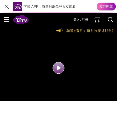
下載 APP，海量影劇免登入立即看
登入 / 註冊
「頻道+看片」每月只要 $199？