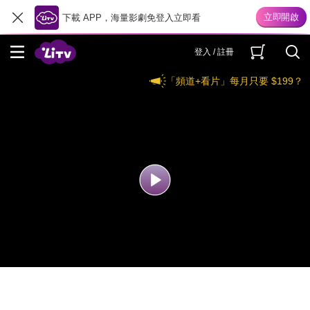
下載 APP，海量影劇免登入立即看
登入 / 註冊
「頻道+看片」每月只要 $199？