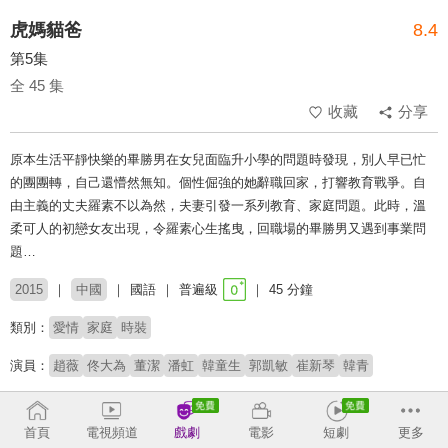
虎媽貓爸
8.4
第5集
全 45 集
收藏
分享
原本生活平靜快樂的畢勝男在女兒面臨升小學的問題時發現，別人早已忙
的團團轉，自己還懵然無知。個性倔強的她辭職回家，打響教育戰爭。自
由主義的丈夫羅素不以為然，夫妻引發一系列教育、家庭問題。此時，溫
柔可人的初戀女友出現，令羅素心生搖曳，回職場的畢勝男又遇到事業問
題…
2015
中國
國語
普遍級
45 分鐘
類別：
愛情
家庭
時裝
演員：
趙薇
佟大為
董潔
潘虹
韓童生
郭凱敏
崔新琴
韓青
# 親子關係
首頁
電視頻道
戲劇
電影
短劇
更多
收回