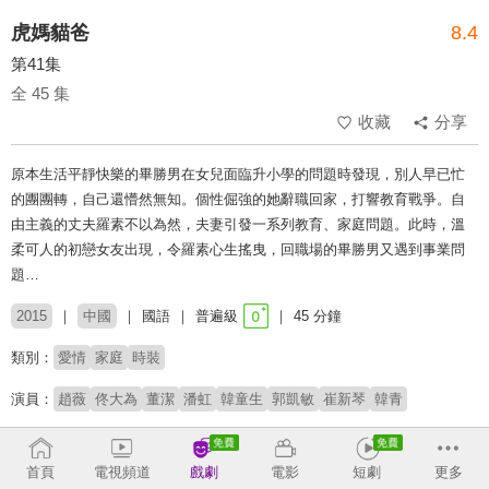
虎媽貓爸
8.4
第41集
全 45 集
收藏
分享
原本生活平靜快樂的畢勝男在女兒面臨升小學的問題時發現，別人早已忙
的團團轉，自己還懵然無知。個性倔強的她辭職回家，打響教育戰爭。自
由主義的丈夫羅素不以為然，夫妻引發一系列教育、家庭問題。此時，溫
柔可人的初戀女友出現，令羅素心生搖曳，回職場的畢勝男又遇到事業問
題…
2015
中國
國語
普遍級
45 分鐘
類別：
愛情
家庭
時裝
演員：
趙薇
佟大為
董潔
潘虹
韓童生
郭凱敏
崔新琴
韓青
# 親子關係
首頁
電視頻道
戲劇
電影
短劇
更多
收回