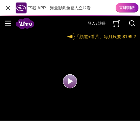
下載 APP，海量影劇免登入立即看
登入 / 註冊
「頻道+看片」每月只要 $199？