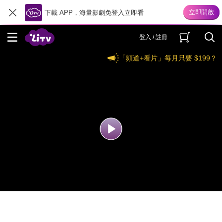
下載 APP，海量影劇免登入立即看
登入 / 註冊
「頻道+看片」每月只要 $199？