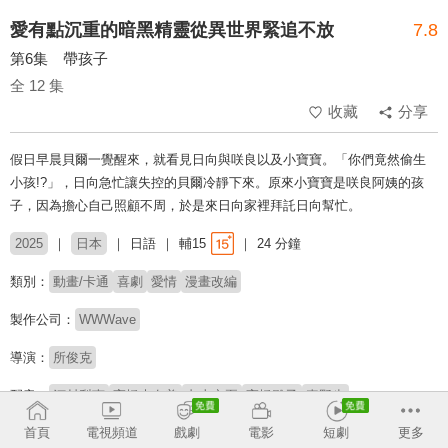
愛有點沉重的暗黑精靈從異世界緊追不放
7.8
第6集 帶孩子
全 12 集
收藏
分享
假日早晨貝爾一覺醒來，就看見日向與咲良以及小寶寶。「你們竟然偷生
小孩!?」，日向急忙讓失控的貝爾冷靜下來。原來小寶寶是咲良阿姨的孩
子，因為擔心自己照顧不周，於是來日向家裡拜託日向幫忙。
2025
日本
日語
輔15
24 分鐘
類別：
動畫/卡通
喜劇
愛情
漫畫改編
製作公司：
WWWave
導演：
所俊克
配音：
河村梨惠
高橋未奈美
丸山京夏
高橋雛子
真野步
首頁
電視頻道
戲劇
電影
短劇
更多
原著：
中乃空