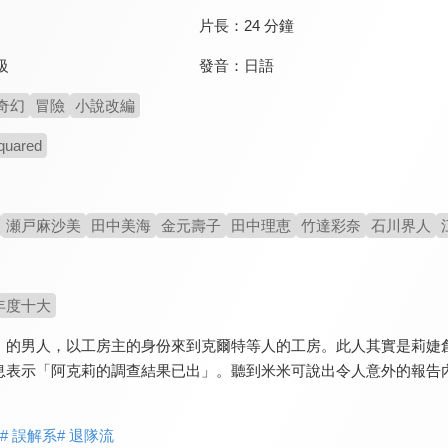
片長：
24 分鐘
發音：
日語
級
奇幻
冒險
小說改編
quared
瀬戸麻沙美
田中美海
金元壽子
田中理恵
竹達彩奈
石川界人
年度十大
」的男人，以工房主的身份來到克爾特等人的工房。此人其實是莉婕
息表示「阿克莉的調查結果已出」。聽到米米可說出令人意外的報告
# 誤解系
# 退隊流