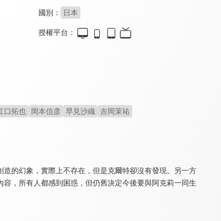
國別：
日本
授權平台：
素材採集家的異世界旅行記
身為暗殺者的我明顯比勇者還強
無職英雄：技能什麼的毫無用處
8.3
8.3
7.9
全 12 集
全 12 集
全 12 集
江口拓也
岡本信彦
早見沙織
吉岡茉祐
創造的幻象，實際上不存在，但是克爾特卻沒有發現。另一方
野生的大魔王出現了！
神統記
雖然是公會的櫃檯小姐，但因為不想加班所以打算獨自討伐迷宮頭目
8.8
8.1
9.0
內容，所有人都感到困惑，但仍舊決定今後要與阿克莉一同生
全 12 集
全 12 集
全 12 集