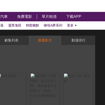
汽車
免費電影
單片租借
下載APP
聽過
靈異鬼怪
輕鬆幽默
哆啦A夢系列
更多
劇集列表
推薦影片
動漫排行