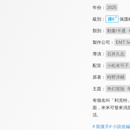
年份：
2025
級別：
保護
類別：
動畫/卡通
製作公司：
EMT S
導演：
石井久志
配音：
小松未可子
原著：
時野洋輔
主題：
奇幻冒險
有個名叫「利克特
面，米米可發來消
活。
# 龍傲天
# 小說改編