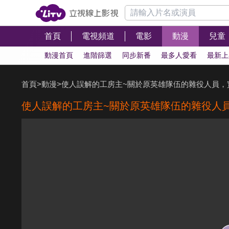
首頁
電視頻道
電影
動漫
兒童
動漫首頁
進階篩選
同步新番
最多人愛看
最新上
首頁
>
動漫
>