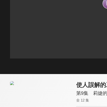
第9集 莉婕
全 12 集