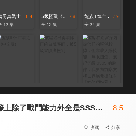
醜男真戰士
S級怪獸《貝希摩斯》被誤認成小貓，成為精靈女孩的騎士（寵物）一起生活(無霧氣版)
龍族II 悼亡者之瞳
8.4
7.8
7.9
全 12 集
全 12 集
全 24 集
龍族II 悼亡者之瞳(中文版)
被驅逐出勇者隊伍的白魔導師，被S級冒險者撿到
差點在迷宮深處被信任的夥伴殺掉，但靠著天賜技能「無限扭蛋」獲得等級 9999 的夥伴，我要向前隊友和世界展開復仇＆「給他們好看！」
7.9
8.1
8.1
全 24 集
全 12 集
全 12 集
使人誤解的工房主~關於原英雄隊伍的雜役人員，實際上除了戰鬥能力外全是SSS的故事~
8.5
收藏
分享