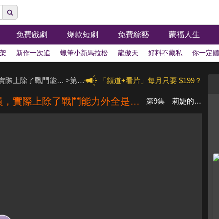
免費戲劇
爆款短劇
免費綜藝
蒙福人生
架
新作一次追
蠟筆小新馬拉松
龍傲天
好料不藏私
你一定
使人誤解的工房主~關於原英雄隊伍的雜役人員，實際上除了戰鬥能力外全是SSS的故事~
>
第1季
「頻道+看片」每月只要 $199？
使人誤解的工房主~關於原英雄隊伍的雜役人員，實際上除了戰鬥能力外全是SSS的故事~
第9集 莉婕的告白