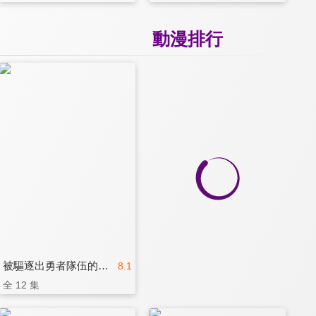
動漫排行
被驅逐出勇者隊伍的白魔導師，被S級冒險者撿到
8.1
全 12 集