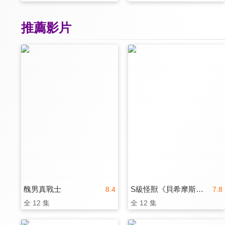
推薦影片
醜男真戰士
S級怪獸《貝希摩斯》被誤認成小貓，成為精靈女孩的騎士（寵物）一起生活(無霧氣版)
8.4
7.8
全 12 集
全 12 集