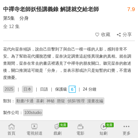
中禪寺老師妖怪講義錄 解謎就交給老師
7.9
第5集 分身
全 12 集
收藏
分享
花代向栞奈傾訴，說自己目擊到了與自己一模一樣的人影，感到非常不
安。為了幫助花代擺脫恐懼，栞奈決定調查這起怪異現象的真相。就在調
查期間，栞奈在常去的書店裡遇見了中禪寺的朋友關口。聽完栞奈的敘述
後，關口推測這可能是「分身」，並表示那或許只是短暫的幻覺，不需過
度擔憂。
2025
日本
日語
保護級
24 分鐘
類別：
動畫/卡通
喜劇
神秘
懸疑
偵探/推理
漫畫改編
製作公司：
100studio
導演：
熊野千尋
首頁
電視頻道
戲劇
電影
短劇
更多
配音：
前田佳織里
小西克幸
立花慎之介
西地修哉
星野貴紀
降幡愛