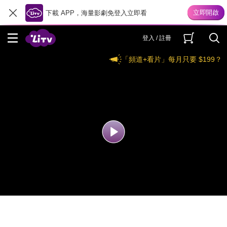
下載 APP，海量影劇免登入立即看
登入 / 註冊
「頻道+看片」每月只要 $199？