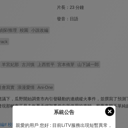
片長：
23 分鐘
發音：
日語
偵探/推理
校園
小說改編
rack
羊宮妃那
古川慎
上西哲平
宮本侑芽
山下誠一郎
社會寫實
浪漫愛情
Ani-One
建議下，瓜野開始調查市內引發騷動的連續縱火事件，並撰寫了預測
發現那輛車正是去年夏天綁架事件中所使用的車輛。察覺事態不單純
系統公告
。
改編
# 校園題材
親愛的用戶 您好 : 目前LiTV服務出現短暫異常，