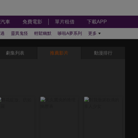
汽車
免費電影
單片租借
下載APP
聽過
靈異鬼怪
輕鬆幽默
哆啦A夢系列
更多
劇集列表
推薦影片
動漫排行