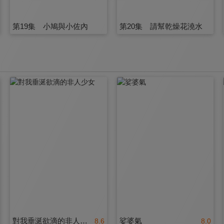
第19集 小鳩與小佐內
第20集 請幫乾燥花澆水
對我垂涎欲滴的非人少女
娑婆氣
8.6
8.0