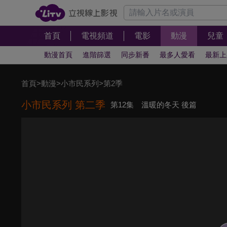
首頁
電視頻道
電影
動漫
兒童
動漫首頁
進階篩選
同步新番
最多人愛看
最新上
首頁
>
動漫
>
小市民系列
>
第2季
小市民系列 第二季
第12集 溫暖的冬天 後篇