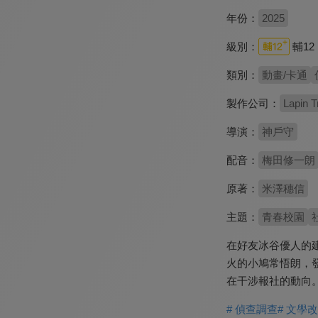
年份：
2025
級別：
輔12
類別：
動畫/卡通
製作公司：
Lapin T
導演：
神戶守
配音：
梅田修一朗
原著：
米澤穗信
主題：
青春校園
在好友冰谷優人的
火的小鳩常悟朗，
在干涉報社的動向
# 偵查調查
# 文學