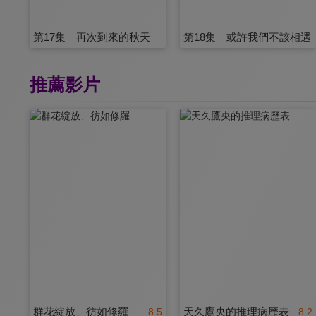
第17集 再次到來的秋天
第18集 或許我們不該相遇
推薦影片
群花綻放、彷如修羅
天久鷹央的推理病歷表
8.5
8.2