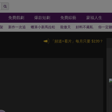
免費戲劇
爆款短劇
免費綜藝
蒙福人生
架
新作一次追
蠟筆小新馬拉松
龍傲天
好料不藏私
你一定
「頻道+看片」每月只要 $199？