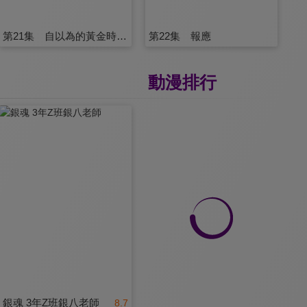
第21集 自以為的黃金時代結束了
第22集 報應
動漫排行
銀魂 3年Z班銀八老師
8.7