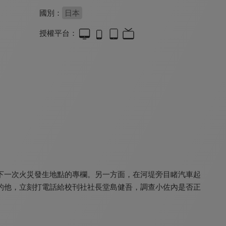
國別：
日本
授權平台：
彈珠汽水瓶裡的千歲同學
冰菓
異世界四重奏3
7.5
8.2
8.5
全 13 集
全 22 集
全 11 集
下一次火災發生地點的專欄。另一方面，在河堤旁目睹汽車起
重啟咲良田
DARK MOON：月之神壇
青春豬頭少年不會夢到聖誕服女郎
7.5
8.1
8.5
的他，立刻打電話給校刊社社長堂島健吾，調查小佐內是否正
全 24 集
全 12 集
全 13 集