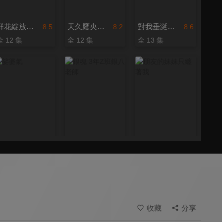
群花綻放、彷如修羅
天久鷹央的推理病歷表
對我垂涎欲滴的非人少女
8.5
8.2
8.6
全 12 集
全 12 集
全 13 集
娑婆氣
銀魂 3年Z班銀八老師
朋友的妹妹只纏著我
8.0
8.7
8.0
全 13 集
全 12 集
全 12 集
收藏
分享