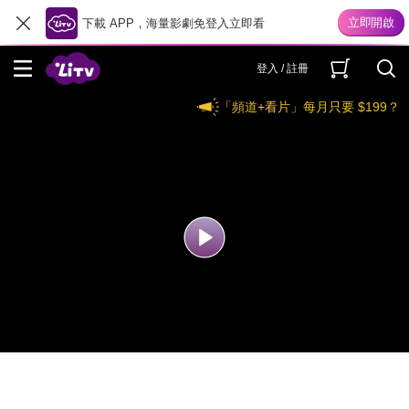
下載 APP，海量影劇免登入立即看
登入 / 註冊
「頻道+看片」每月只要 $199？