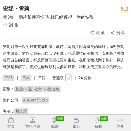
安妮・雪莉
8.2
第3集 期待某件事情時 就已經獲得一半的快樂
全 24 集
收藏
分享
安妮對第一次的野餐充滿期待。此時，瑪麗拉因為遺失的胸針，而對安妮
產生懷疑。雖然安妮表示自己沒有拿，但瑪麗拉卻不相信，安妮為了去野
餐而自首的發言，卻反而讓瑪麗拉更加生氣。在那之後找到了胸針，兩人
總算是和解了。安妮也能夠順利去參加野餐，和朋友們度過開心的時光。
2025
日本
日語
普遍級
24 分鐘
類別：
動畫/卡通
社會
小說改編
製作公司：
Answer Studio
導演：
川又浩
配音：
井上穗乃
中村綾
松本保典
宮瀨尚也
宮本侑芽
太田光
首頁
電視頻道
戲劇
電影
短劇
更多