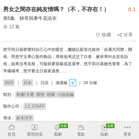
男女之間存在純友情嗎？（不，不存在！）
8.1
第5集 帥哥與牽牛花浴衣
全 12 集
收藏
分享
悠宇與日葵察覺到自己心中的愛意，繼續以新形式維持「命運共同體」關
係。而悠宇太專心製作飾品，導致他考試交了白卷，被班導叫走並告訴
他，如果沒考及格，可能就要留級或是退學。悠宇與日葵臉色發青，為了
準備補考，悠宇要去日葵家過夜……
2025
日本
日語
保護級
24 分鐘
類別：
動畫/卡通
愛情
校園
小說改編
製作公司：
J.C.STAFF
導演：
鈴木洋平
配音：
戸谷菊之介
犬塚日葵：鈴代紗弓
貫井柚佳
盆子原康
水中雅章
首頁
電視頻道
戲劇
電影
短劇
更多
金元壽子