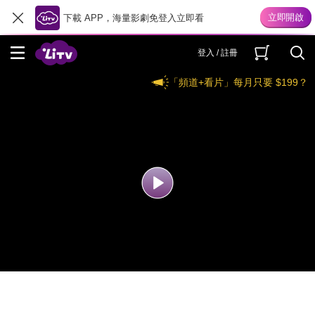
下載 APP，海量影劇免登入立即看
登入 / 註冊
「頻道+看片」每月只要 $199？