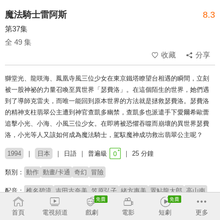
魔法騎士雷阿斯
8.3
第37集
全 49 集
收藏
分享
獅堂光、龍咲海、鳳凰寺風三位少女在東京鐵塔瞭望台相遇的瞬間，立刻
被一股神祕的力量召喚至異世界「瑟費洛」。在這個陌生的世界，她們遇
到了導師克雷夫，而唯一能回到原本世界的方法就是拯救瑟費洛。瑟費洛
的精神支柱翡翠公主遭到神官查凱多幽禁，查凱多也派遣手下愛爾希歐蕾
追擊小光、小海、小風三位少女。在即將被恐懼吞噬而崩壞的異世界瑟費
洛，小光等人又該如何成為魔法騎士，駕馭魔神成功救出翡翠公主呢？
1994
日本
日語
普遍級
25 分鐘
類別：
動作
動畫/卡通
奇幻
冒險
配音：
椎名碧流
吉田古奈美
笠原弘子
緒方惠美
置鮎龍太郎
高山南
首頁
電視頻道
戲劇
電影
短劇
更多
收回