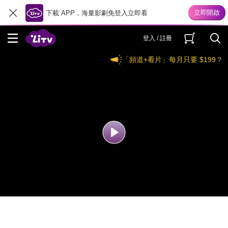
下載 APP，海量影劇免登入立即看
登入 / 註冊
「頻道+看片」每月只要 $199？