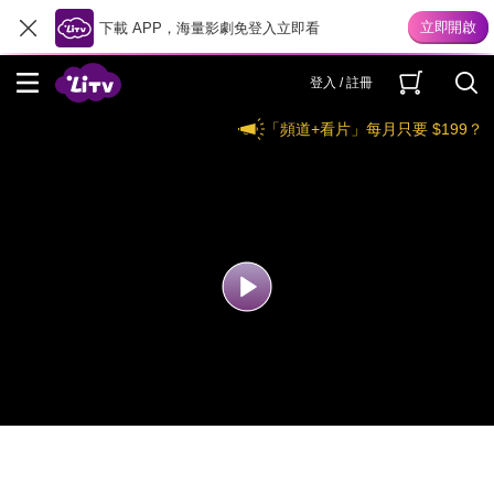
下載 APP，海量影劇免登入立即看
登入 / 註冊
「頻道+看片」每月只要 $199？