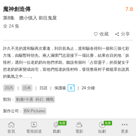
魔神創造傳
7.8
第8集 膽小慎入 前往鬼屋
全 24 集
收藏
分享
許久不見的渡和驅再次重逢，到目前為止，渡和驅各得到一個和三個七彩
方塊，由驅暫時領先。兩人滿懷鬥志迎接下一場比賽，結果在目的地「妖
怪村」遇到一位老奶奶向他們求助。聽說有個叫「占部靈子」的長髮女子
把老奶奶家變成凶宅，當他們抵達妖怪村時，發現整座村子都籠罩在詭異
的氣氛之中……。
2025
日本
日語
保護級
24 分鐘
類別：
動畫/卡通
科幻
機戰
製作公司：
BN Pictures
導演：
鎌倉由實
首頁
電視頻道
戲劇
電影
短劇
更多
配音：
田村睦心
種﨑敦美
小西克幸
梅澤惠
釘宮理恵
杉田智和