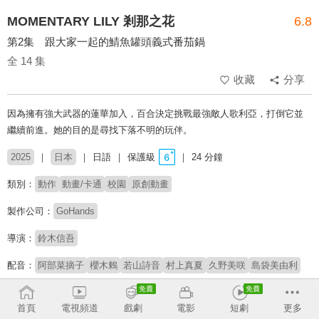
MOMENTARY LILY 剎那之花
6.8
第2集 跟大家一起的鯖魚罐頭義式番茄鍋
全 14 集
收藏
分享
因為擁有強大武器的蓮華加入，百合決定挑戰最強敵人歌利亞，打倒它並
繼續前進。她的目的是尋找下落不明的玩伴。
2025
日本
日語
保護級
24 分鐘
類別：
動作
動畫/卡通
校園
原創動畫
製作公司：
GoHands
導演：
鈴木信吾
配音：
阿部菜摘子
櫻木鶇
若山詩音
村上真夏
久野美咲
島袋美由利
原著：
GoHands
松竹
首頁
電視頻道
戲劇
電影
短劇
更多
# 槍戰