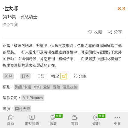
七大罪
8.8
第15集 邪惡騎士
全 24 集
收藏
分享
正當「破曉的咆哮」對盔甲巨人展開攻擊時，色欲之罪的哥塞爾解除了他
的變裝。一行人還來不及沉浸在重逢的喜悅中，哥塞爾此時竟開始了意外
的行動！？這個時候，肯恩來到「豬帽子亭」，而伊麗莎白也因此得知了
梅里奧達斯的過去及麗茲的存在。
2014
日本
日語
輔12
25 分鐘
類別：
動畫/卡通
奇幻
愛情
冒險
漫畫改編
製作公司：
A-1 Pictures
導演：
岡村天齋
配音：
梶裕貴
雨宮天
久野美咲
悠木碧
首頁
電視頻道
戲劇
電影
短劇
更多