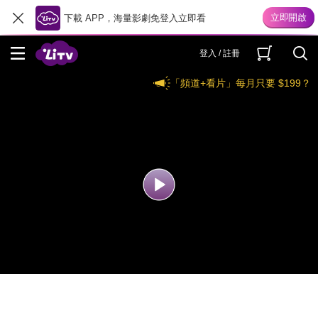
下載 APP，海量影劇免登入立即看
登入 / 註冊
「頻道+看片」每月只要 $199？