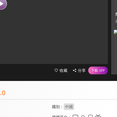
收藏
分享
.0
國別：
中國