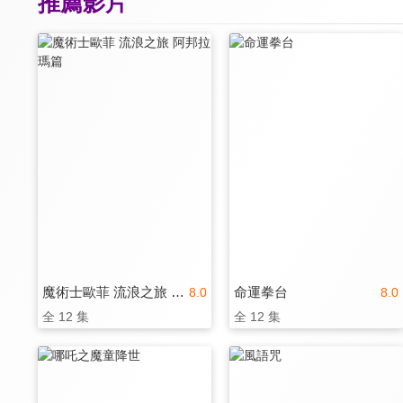
推薦影片
魔術士歐菲 流浪之旅 阿邦拉瑪篇
命運拳台
8.0
8.0
全 12 集
全 12 集