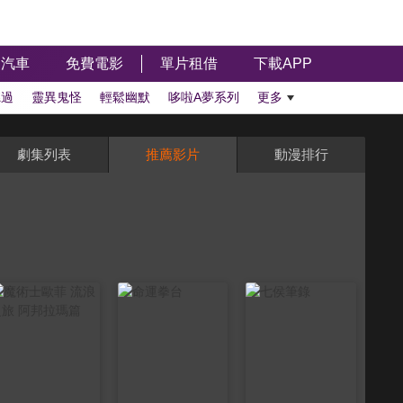
汽車
免費電影
單片租借
下載APP
聽過
靈異鬼怪
輕鬆幽默
哆啦A夢系列
更多
劇集列表
推薦影片
動漫排行