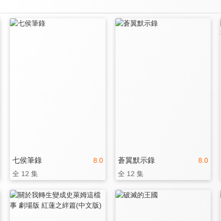
七侯筆錄
蒼翼默示錄
8.0
8.0
全 12 集
全 12 集