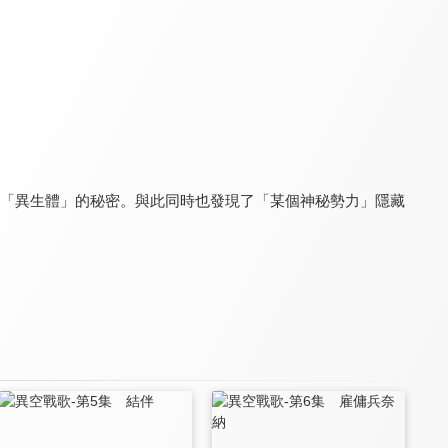
風語咒
關於我轉生變成史萊姆這檔事 劇場版 紅蓮之絆篇(中文版)
破滅的王國
7.5
8.0
6.6
全 12 集
─「異生體」的秘密。與此同時也發現了「某個神秘勢力」隱藏
世界盡頭的聖騎士 鐵鏽之山的君王
聖劍學院的魔劍使
我的英雄學院 第六季
8.0
8.0
9.2
全 12 集
全 12 集
全 138 集