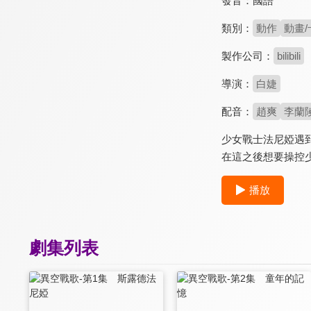
發音：
國語
類別：
動作
動畫/
製作公司：
bilibili
導演：
白婕
配音：
趙爽
李蘭
少女戰士法尼婭遇
在這之後想要操控
播放
劇集列表