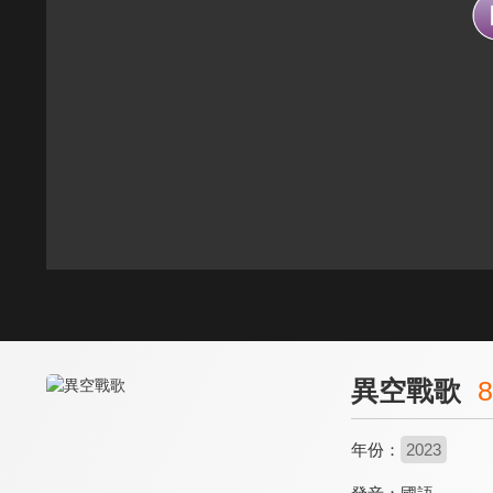
異空戰歌
8
年份：
2023