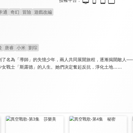
授權平台：
卡通
奇幻
冒險
遊戲改編
陵
唐睿
小米
劉琮
到了名為「導師」的失憶少年，兩人共同展開旅程，逐漸揭開敵人─
少女戰士「斯露德」的人生。她們決定奮起反抗，淨化土地……