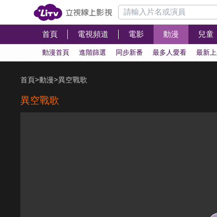
首頁
電視頻道
電影
動漫
兒童
動漫首頁
進階篩選
同步新番
最多人愛看
最新上
首頁
>
動漫
>
異空戰歌
異空戰歌