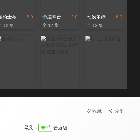
魔術士歐菲 流浪之旅 阿邦拉瑪篇
命運拳台
七侯筆錄
8.0
8.0
8.0
全 12 集
全 12 集
全 12 集
蒼翼默示錄
關於我轉生變成史萊姆這檔事 劇場版 紅蓮之絆篇
哪吒之魔童降世
8.0
8.0
8.0
全 12 集
好評！中國影史票房亞軍
收藏
分享
級別：
普遍級