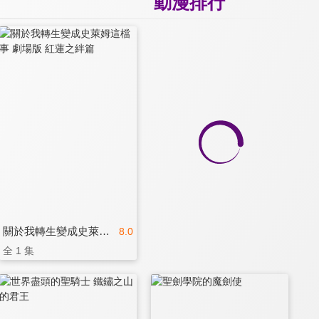
動漫排行
關於我轉生變成史萊姆這檔事 劇場版 紅蓮之絆篇
8.0
全 1 集