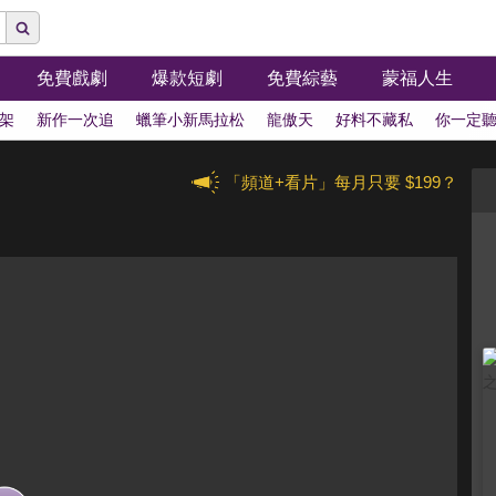
免費戲劇
爆款短劇
免費綜藝
蒙福人生
架
新作一次追
蠟筆小新馬拉松
龍傲天
好料不藏私
你一定
「頻道+看片」每月只要 $199？