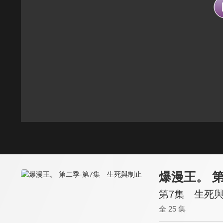
爆漫王。 
第7集 生死
全 25 集