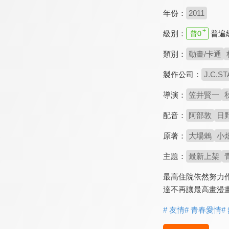
年份：
2011
級別：
普遍
類別：
動畫/卡通
製作公司：
J.C.ST
導演：
笠井賢一
配音：
阿部敦
日
原著：
大場鶇
小
主題：
最新上架
最高住院依然努力
達不再讓最高畫漫
# 友情
# 青春愛情
#