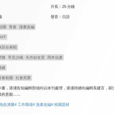
片長：
25 分鐘
發音：
日語
級
校園
青春
漫畫改編
AFF
秋田谷典昭
野聰
早見沙織
矢作紗友里
岡本信彥
畑健
青春校園
社會寫實
作畫，港浦告知編輯部傾向以休刊處理，港浦持續向編輯長建言，卻
畫的意願……
 熱血沸騰
# 工作職場
# 漫畫改編
# 校園題材