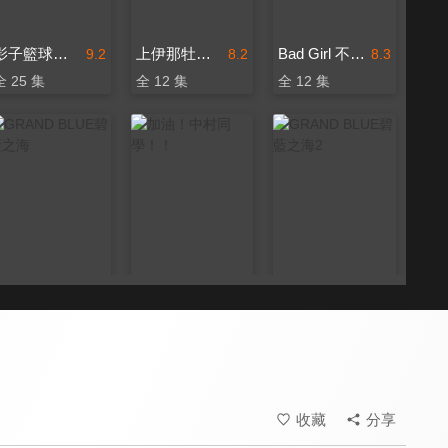
影子籃球員 第一季
上伊那牡丹，醉姿如百合
Bad Girl 不良少女
9.2
8.2
8.3
全 25 集
全 12 集
全 12 集
GRAND BLUE碧藍之海
加油！中村同學！！
GRAND BLUE碧藍之海2
8.7
8.8
8.7
全 12 集
全 13 集
全 12 集
收藏
分享