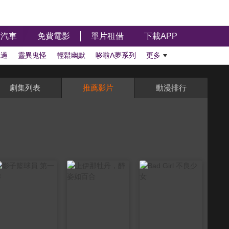
汽車
免費電影
單片租借
下載APP
聽過
靈異鬼怪
輕鬆幽默
哆啦A夢系列
更多
劇集列表
推薦影片
動漫排行