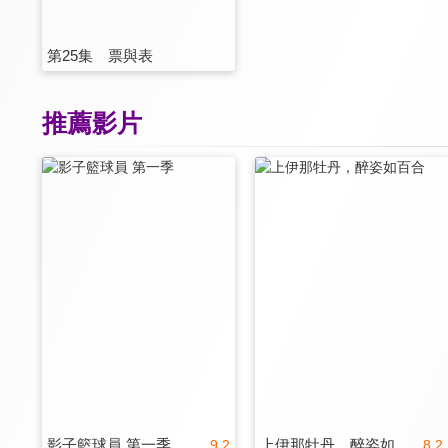
第25集 票與表
推薦影片
影子籃球員 第一季
上伊那牡丹，醉姿如百合
9.2
8.2