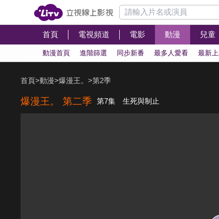
首頁
電視頻道
電影
動漫
兒童
動漫首頁
進階篩選
同步新番
最多人愛看
最新上
首頁
>
動漫
>
爆漫王。
>
第2季
爆漫王。 第二季
第7集 生死與制止