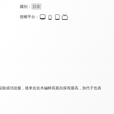
國別：
日本
授權平台：
淡島百景
霧尾粉絲後援會
相反的你和我 第二季
9.0
7.7
9.0
全 12 集
全 12 集
更新至第 17 集
沒能成功說服，後來佐佐木編輯長親自探視最高，加代子也表
佐佐木與宮野
黑貓與魔女的教室
別對映像研出手!
8.6
8.3
8.0
全 12 集
更新至第 17 集
全 12 集