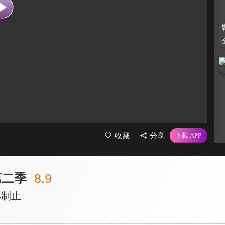
收藏
分享
第二季
8.9
與制止