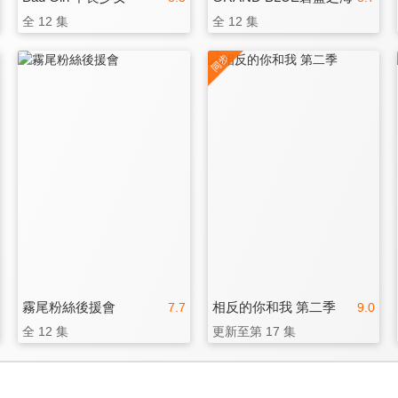
全 12 集
全 12 集
霧尾粉絲後援會
相反的你和我 第二季
7.7
9.0
全 12 集
更新至第 17 集
3