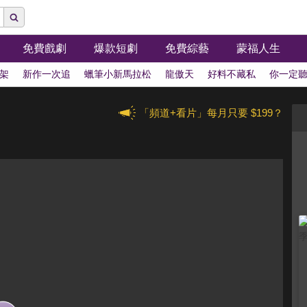
免費戲劇
爆款短劇
免費綜藝
蒙福人生
架
新作一次追
蠟筆小新馬拉松
龍傲天
好料不藏私
你一定
「頻道+看片」每月只要 $199？