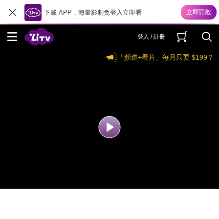
下載 APP，海量影劇免登入立即看
登入 / 註冊
「頻道+看片」每月只要 $199？