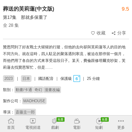
葬送的芙莉蓮(中文版)
9.5
第17集 那就多保重了
全 28 集
收藏
分享
贊恩問到了好友戰士大猩猩的行蹤，但他的去向卻與芙莉蓮等人的目的地
不同方向。就在這時，四人駐足的聚落遇到寒流，被迫在那停留一個月，
而他們用了各自的方式來享受這段日子。某天，費倫跟修塔爾克吵架，芙
莉蓮去找贊恩幫忙，但是……
2023
日本
國語配音
保護級
25 分鐘
類別：
動畫/卡通
奇幻
漫畫改編
製作公司：
MADHOUSE
導演：
斎藤圭一郎
配音：
李昀晴
喬資淯
林沛笭
陳彥鈞
王辰驊
張立昂
連思宇
陳彥鈞
首頁
電視頻道
戲劇
電影
短劇
更多