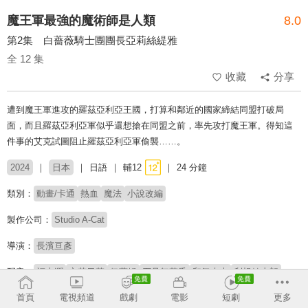
魔王軍最強的魔術師是人類
8.0
第2集 白薔薇騎士團團長亞莉絲緹雅
全 12 集
收藏
分享
遭到魔王軍進攻的羅茲亞利亞王國，打算和鄰近的國家締結同盟打破局
面，而且羅茲亞利亞軍似乎還想搶在同盟之前，率先攻打魔王軍。得知這
件事的艾克試圖阻止羅茲亞利亞軍偷襲……。
2024
日本
日語
輔12
24 分鐘
類別：
動畫/卡通
熱血
魔法
小說改編
製作公司：
Studio A-Cat
導演：
長濱亘彥
配音：
福山潤
立花日菜
伊藤靜
石見舞菜香
和氣杏未
利根健太朗
首頁
電視頻道
戲劇
電影
短劇
更多
原著：
羽田遼亮