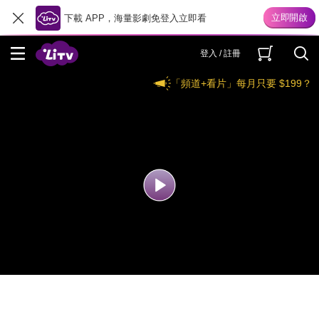
下載 APP，海量影劇免登入立即看
登入 / 註冊
「頻道+看片」每月只要 $199？