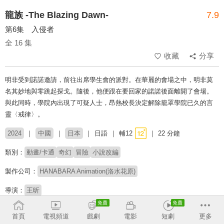
龍族 -The Blazing Dawn-
7.9
第6集 入侵者
全 16 集
收藏
分享
明非受到諾諾邀請，前往出席學生會的派對。在華麗的會場之中，明非莫
名其妙地與零跳起探戈。隨後，他便跟在要回家的諾諾後面離開了會場。
與此同時，學院內出現了可疑人士，昂熱校長決定解除籠罩學院已久的言
靈〈戒律〉。
2024
中國
日本
日語
輔12
22 分鐘
類別：
動畫/卡通
奇幻
冒險
小說改編
製作公司：
HANABARA Animation(洛水花原)
導演：
王昕
配音：
山下大輝
本渡楓
村瀨步
橘龍丸
小野賢章
首頁
電視頻道
戲劇
電影
短劇
更多