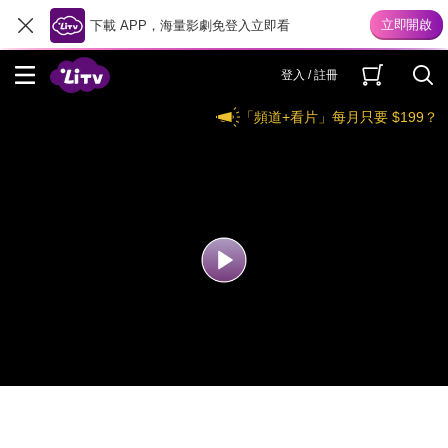
下載 APP，海量影劇免登入立即看
登入 / 註冊
「頻道+看片」每月只要 $199？