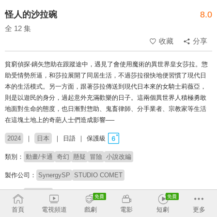
怪人的沙拉碗
8.0
全 12 集
收藏
分享
貧窮偵探‧鏑矢惣助在跟蹤途中，遇見了會使用魔術的異世界皇女莎拉。惣
助受情勢所逼，和莎拉展開了同居生活，不過莎拉很快地便習慣了現代日
本的生活模式。另一方面，跟著莎拉傳送到現代日本來的女騎士莉薇亞，
則是以遊民的身分，過起意外充滿歡樂的日子。這兩個異世界人積極勇敢
地面對生命的態度，也日漸對惣助、鬼畜律師、分手業者、宗教家等生活
在這塊土地上的奇葩人士們造成影響──
2024
日本
日語
保護級
類別：
動畫/卡通
奇幻
懸疑
冒險
小說改編
製作公司：
SynergySP
STUDIO COMET
導演：
佐藤昌文
首頁
電視頻道
戲劇
電影
短劇
更多
配音：
古川慎
矢野妃菜喜
M‧A‧O
大地葉