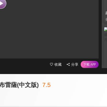
收藏
分享
布雷薩(中文版)
7.5