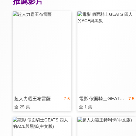
推薦影片
超人力霸王布雷薩
電影 假面騎士GEATS 四人的ACE與黑狐
7.5
7.5
全 25 集
全 1 集