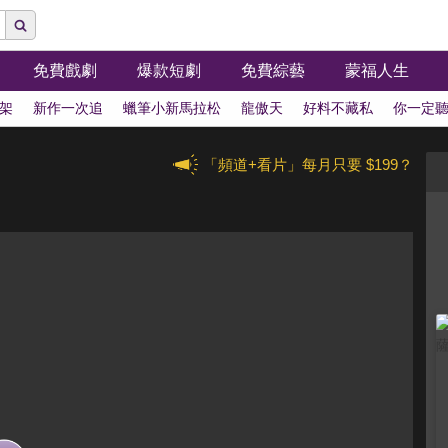
免費戲劇
爆款短劇
免費綜藝
蒙福人生
架
新作一次追
蠟筆小新馬拉松
龍傲天
好料不藏私
你一定
「頻道+看片」每月只要 $199？