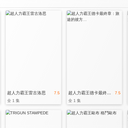
超人力霸王雷古洛思
超人力霸王德卡最終章：旅途的彼方…
7.5
7.5
全 1 集
全 1 集