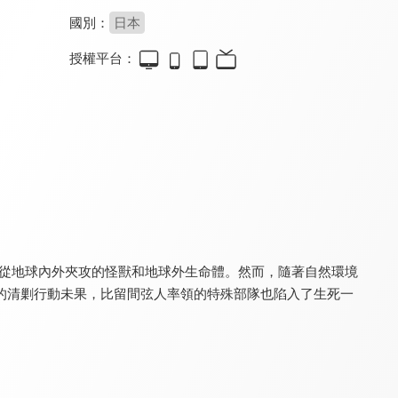
國別：
日本
授權平台：
超人力霸王特利卡(中文版)
TRIGUN STAMPEDE
超人力霸王歐布 格鬥歐布
7.0
8.0
7.5
全 25 集
全 12 集
抗從地球內外夾攻的怪獸和地球外生命體。然而，隨著自然環境
超人力霸王歐布 格鬥歐布(中文版)
超人力霸王勝利 超級戰鬥
超人力霸王勝利 超級戰鬥(中文版)
7.5
7.5
7.5
的清剿行動未果，比留間弦人率領的特殊部隊也陷入了生死一