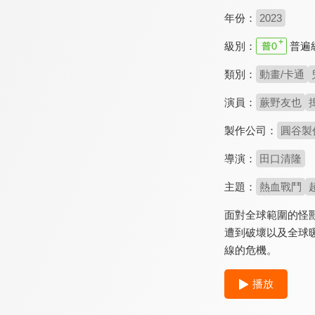
年份：
2023
級別：
普遍
類別：
動畫/卡通
演員：
蕨野友也
製作公司：
圓谷製
導演：
田口清隆
主題：
熱血戰鬥
面對全球範圍的怪
遭到破壞以及全球
線的危機。
播放