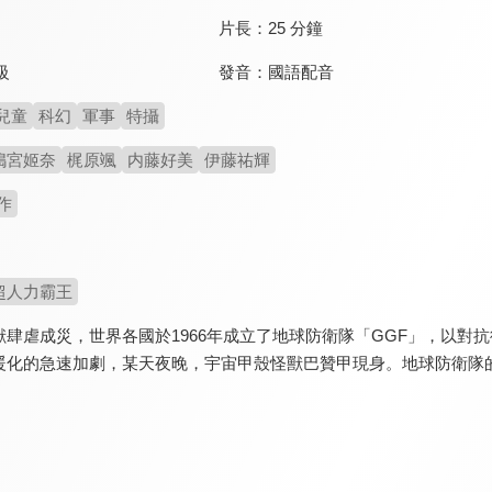
片長：
25 分鐘
發音：
國語配音
級
兒童
科幻
軍事
特攝
搗宮姬奈
梶原颯
内藤好美
伊藤祐輝
作
超人力霸王
獸肆虐成災，世界各國於1966年成立了地球防衛隊「GGF」，以對
暖化的急速加劇，某天夜晚，宇宙甲殼怪獸巴贊甲現身。地球防衛隊