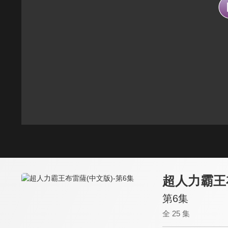
超人力霸王
第6集
全 25 集