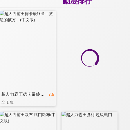
動漫排行
超人力霸王德卡最終章：旅途的彼方…(中文版)
7.5
全 1 集