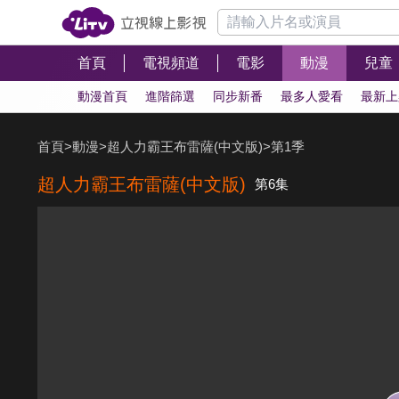
首頁
電視頻道
電影
動漫
兒童
動漫首頁
進階篩選
同步新番
最多人愛看
最新上
首頁
>
動漫
>
超人力霸王布雷薩(中文版)
>
第1季
超人力霸王布雷薩(中文版)
第6集