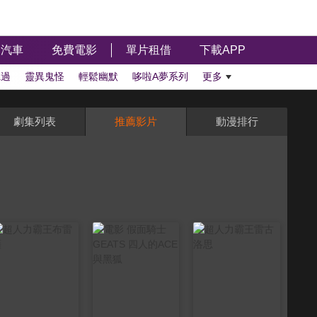
汽車
免費電影
單片租借
下載APP
聽過
靈異鬼怪
輕鬆幽默
哆啦A夢系列
更多
劇集列表
推薦影片
動漫排行