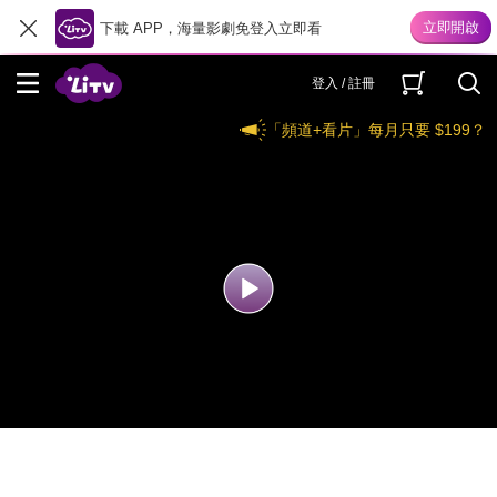
下載 APP，海量影劇免登入立即看
登入 / 註冊
「頻道+看片」每月只要 $199？