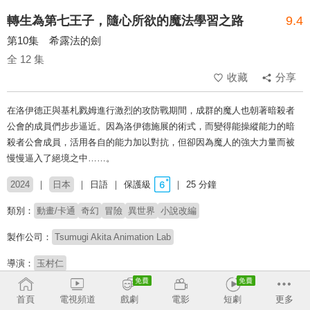
轉生為第七王子，隨心所欲的魔法學習之路
9.4
第10集 希露法的劍
全 12 集
收藏
分享
在洛伊德正與基札戮姆進行激烈的攻防戰期間，成群的魔人也朝著暗殺者
公會的成員們步步逼近。因為洛伊德施展的術式，而變得能操縱能力的暗
殺者公會成員，活用各自的能力加以對抗，但卻因為魔人的強大力量而被
慢慢逼入了絕境之中……。
2024
日本
日語
保護級
25 分鐘
類別：
動畫/卡通
奇幻
冒險
異世界
小說改編
製作公司：
Tsumugi Akita Animation Lab
導演：
玉村仁
配音：
小市真琴
菲魯茲·藍
Lynn
關根明良
高橋李依
堀江瞬
廣瀨裕也
首頁
電視頻道
戲劇
電影
短劇
更多
熊田茜音
松井惠理子