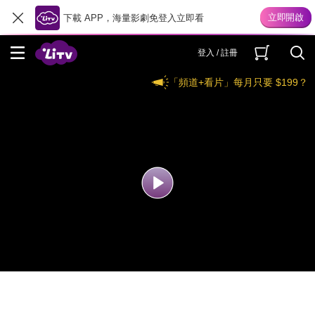
下載 APP，海量影劇免登入立即看
登入 / 註冊
「頻道+看片」每月只要 $199？