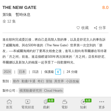
THE NEW GATE
8.0
第5集 暫時休息
全 12 集
收藏
分享
進在順利完成委託後，將自己是高階人類的事，以及是舒尼主人的事告訴
了威爾海姆。與在500年後的《The New Gate》世界第一次交到的「朋
友」──和威爾海姆約好了要再次相會之後，進等人朝向有蒂爾娜在等待著
的「月之祠」前進。進這個睽違500年再次歸來的「月之祠」店長和舒尼、
蒂爾娜以及新加入的柚葉一起享受了一段歡樂時光。
2024
日本
日語
保護級
24 分鐘
類別：
動作
動畫/卡通
奇幻
冒險
異世界
小說改編
製作公司：
橫濱動畫研究所
Cloud Hearts
導演：
中津環
首頁
電視頻道
戲劇
電影
短劇
更多
配音：
小野賢章
瀬戸麻沙美
本渡楓
岡咲美保
比留間俊哉
涼本秋穗