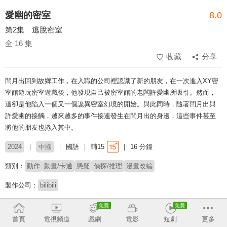
愛幽的密室
8.0
第2集 逃脫密室
全 16 集
收藏
分享
閆月出回到故鄉工作，在入職的公司裡認識了新的朋友，在一次進入XY密
室館遊玩密室遊戲後，他發現自己被密室館的老闆許愛幽所吸引。然而，
這卻是他陷入一個又一個詭異密室幻境的開始。與此同時，隨著閆月出與
許愛幽的接觸，越來越多的事件接連發生在閆月出的身邊，這些事件甚至
將他的朋友也捲入其中。
2024
中國
國語
輔15
16 分鐘
類別：
動作
動畫/卡通
懸疑
偵探/推理
漫畫改編
製作公司：
bilibili
導演：
徐嘉
李文武
首頁
電視頻道
戲劇
電影
短劇
更多
配音：
幽舞越山
郝祥海
藤新
沈念如
李沈倩