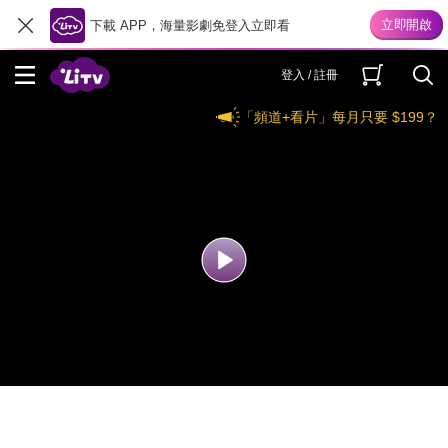
下載 APP，海量影劇免登入立即看
登入 / 註冊
「頻道+看片」每月只要 $199？