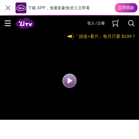
下載 APP，海量影劇免登入立即看
登入 / 註冊
「頻道+看片」每月只要 $199？