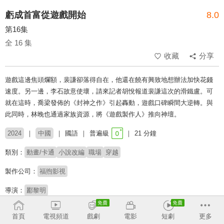
虧成首富從遊戲開始
8.0
第16集
全 16 集
收藏
分享
遊戲這邊焦頭爛額，裴謙卻落得自在，他還在饒有興致地想辦法加快花錢
速度。另一邊，李石故意使壞，請來記者胡悅報道裴謙這次的滑鐵盧。可
就在這時，喬梁發佈的《封神之作》引起轟動，遊戲口碑瞬間大逆轉。與
此同時，林晚也通過家族資源，將《遊戲製作人》推向神壇。
2024
中國
國語
普遍級
21 分鐘
類別：
動畫/卡通
小說改編
職場
穿越
製作公司：
福煦影視
導演：
酈黎明
配音：
呂書君
筱箏
沈達威
馮駿驊
首頁
電視頻道
戲劇
電影
短劇
更多