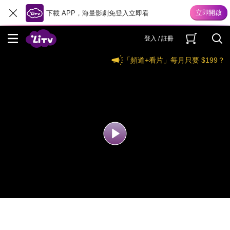
下載 APP，海量影劇免登入立即看
登入 / 註冊
「頻道+看片」每月只要 $199？