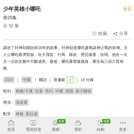
少年英雄小哪吒
8.0
第25集
全 52 集
收藏
分享
講述了封神劫開始前16年的故事，封神劫是哪吒參戰諸神之戰的前傳。主
人公哪吒救濟部族，壯大僕從、行商、除妖、懲惡揚善，扶弱。他在一次
又一次的災難中不斷成長。最後，哪吒重塑蓮藕身，重生為三頭六臂神
將。
2022
中國
國語
普遍級
14 分鐘
類別：
動畫/卡通
兒童
奇幻
中國
冒險
親子關係
導演：
張衛東
配音：
林敏
劉以嘉
收回
首頁
電視頻道
戲劇
電影
短劇
更多