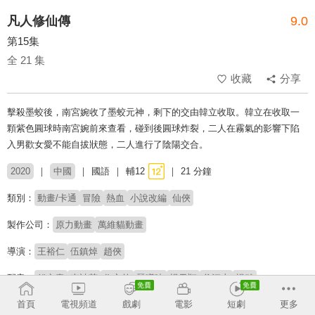
凡人修仙傳
9.0
第15集
全 21 集
收藏
分享
擊殺墨蛟後，南宮婉收了墨蛟元神，剩下的交由韓立收取。韓立在收取一
顆紫色圓球時南宮婉前來查看，碰到後圓球炸裂，二人在霧氣的影響下陷
入男歡女愛不能自拔狀態，二人進行了陰陽交合。
2020
中國
國語
輔12
21 分鐘
類別：
動畫/卡通
冒險
熱血
小說改編
仙俠
製作公司：
原力動畫
萬維貓動畫
導演：
王裕仁
伍鎮焯
趙俠
配音：
錢文青
李詩萌
佟心竹
聶曦映
楊天翔
谷江山
楊默
首頁
電視頻道
戲劇
電影
短劇
更多
原著：
忘語