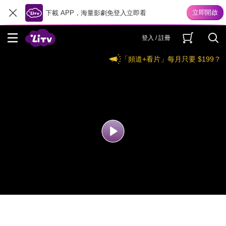
下載 APP，海量影劇免登入立即看
登入 / 註冊
「頻道+看片」每月只要 $199？