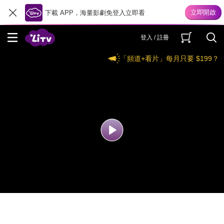
下載 APP，海量影劇免登入立即看
登入 / 註冊
「頻道+看片」每月只要 $199？