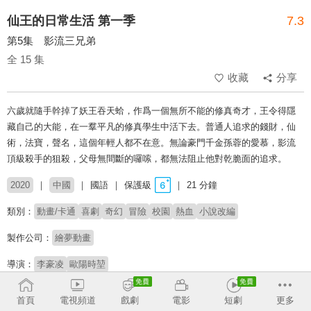
仙王的日常生活 第一季
7.3
第5集 影流三兄弟
全 15 集
收藏
分享
六歲就隨手幹掉了妖王吞天蛤，作爲一個無所不能的修真奇才，王令得隱
藏自己的大能，在一羣平凡的修真學生中活下去。普通人追求的錢財，仙
術，法寶，聲名，這個年輕人都不在意。無論豪門千金孫蓉的愛慕，影流
頂級殺手的狙殺，父母無間斷的囉嗦，都無法阻止他對乾脆面的追求。
2020
中國
國語
保護級
21 分鐘
類別：
動畫/卡通
喜劇
奇幻
冒險
校園
熱血
小說改編
製作公司：
繪夢動畫
導演：
李豪凌
歐陽時堃
配音：
孫路路
錢琛
谷江山
聶曦映
星潮
首頁
電視頻道
戲劇
電影
短劇
更多