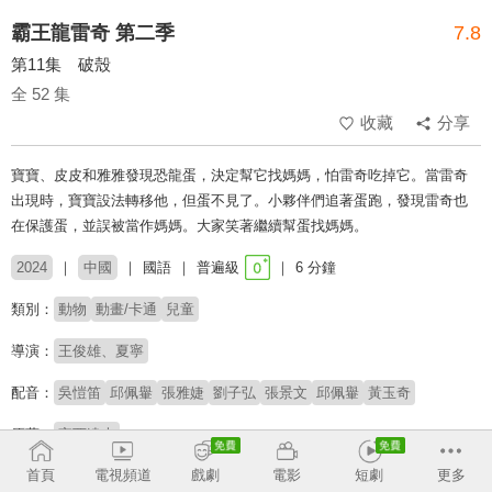
霸王龍雷奇 第二季
7.8
第11集 破殼
全 52 集
收藏
分享
寶寶、皮皮和雅雅發現恐龍蛋，決定幫它找媽媽，怕雷奇吃掉它。當雷奇
出現時，寶寶設法轉移他，但蛋不見了。小夥伴們追著蛋跑，發現雷奇也
在保護蛋，並誤被當作媽媽。大家笑著繼續幫蛋找媽媽。
2024
中國
國語
普遍級
6 分鐘
類別：
動物
動畫/卡通
兒童
導演：
王俊雄、夏寧
配音：
吳愷笛
邱佩轝
張雅婕
劉子弘
張景文
邱佩轝
黃玉奇
原著：
宮西達也
# 啟蒙教育
# 成長探索
# 學齡前
# 兒少
# 兒童專屬
首頁
電視頻道
戲劇
電影
短劇
更多