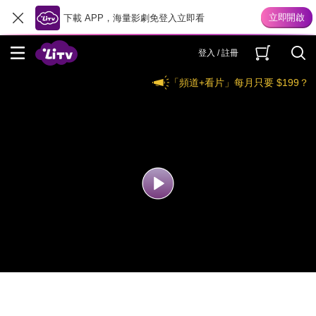
下載 APP，海量影劇免登入立即看
登入 / 註冊
「頻道+看片」每月只要 $199？