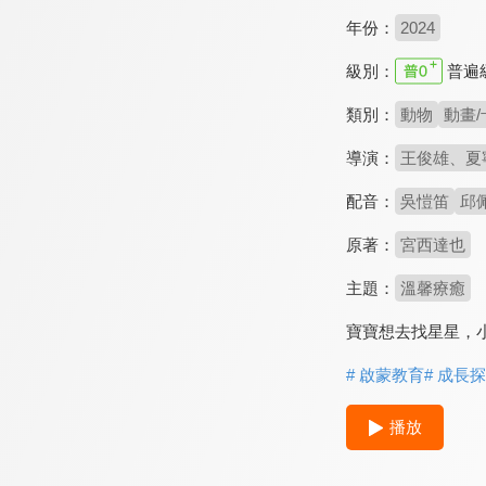
年份：
2024
級別：
普遍
類別：
動物
動畫/
導演：
王俊雄、夏
配音：
吳愷笛
邱
原著：
宮西達也
主題：
溫馨療癒
寶寶想去找星星，
# 啟蒙教育
# 成長
播放