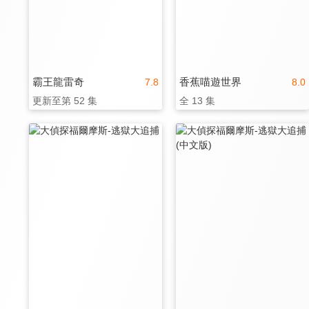
霸王龍雷奇
香蕉喵遊世界
7.8
8.0
更新至第 52 集
全 13 集