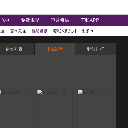
汽車
免費電影
單片租借
下載APP
聽過
靈異鬼怪
輕鬆幽默
哆啦A夢系列
更多
劇集列表
推薦影片
動漫排行