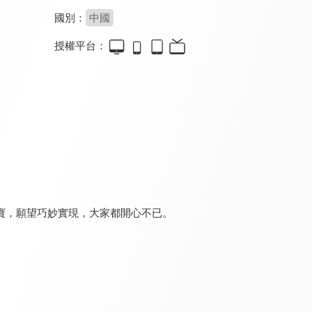
國別：
中國
授權平台：
大偵探福爾摩斯-逃獄大追捕(中文版)
少年阿貝 GO！GO！小芝麻 第四季
香蕉喵 不可思議的夥伴們
8.0
8.0
8.0
全 24 集
全 13 集
寶，願望巧妙實現，大家都開心不已。
香蕉喵10週年紀念篇
少年阿貝 GO！GO！小芝麻 第三季
蠟筆小新-春日部野生王國
8.0
8.0
9.2
全 1 集
全 32 集