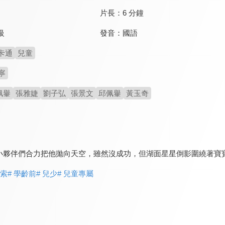
片長：
6 分鐘
發音：
國語
級
卡通
兒童
寧
佩轝
張雅婕
劉子弘
張景文
邱佩轝
黃玉奇
小夥伴們合力把他拋向天空，雖然沒成功，但湖面星星倒影圍繞著寶
探索
# 學齡前
# 兒少
# 兒童專屬