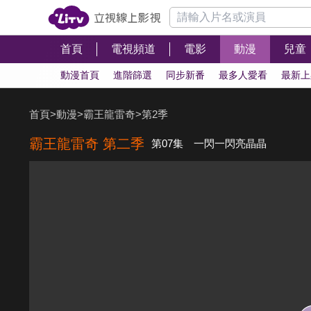
首頁
電視頻道
電影
動漫
兒童
動漫首頁
進階篩選
同步新番
最多人愛看
最新上
首頁
>
動漫
>
霸王龍雷奇
>
第2季
霸王龍雷奇 第二季
第07集 一閃一閃亮晶晶