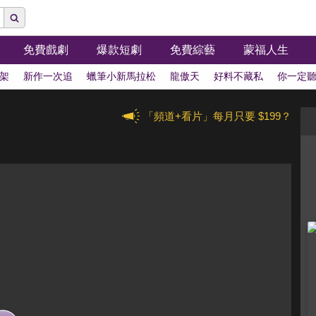
免費戲劇
爆款短劇
免費綜藝
蒙福人生
架
新作一次追
蠟筆小新馬拉松
龍傲天
好料不藏私
你一定
「頻道+看片」每月只要 $199？