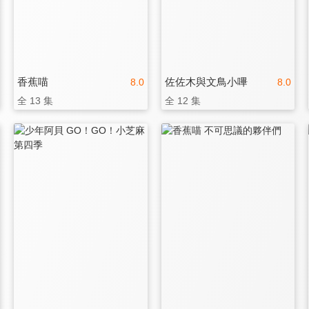
香蕉喵
佐佐木與文鳥小嗶
8.0
8.0
全 13 集
全 12 集