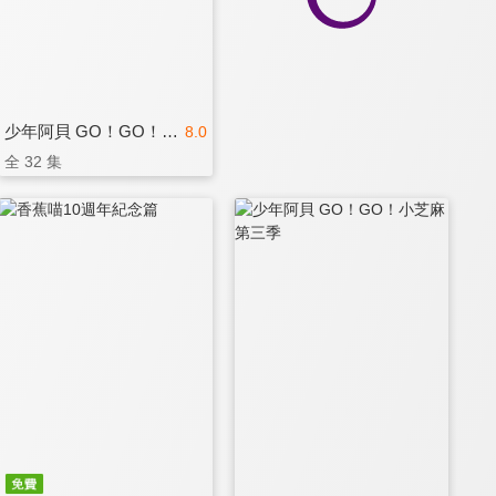
少年阿貝 GO！GO！小芝麻 第二季
8.0
全 32 集