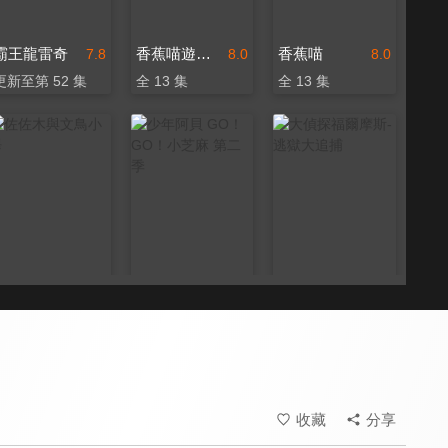
霸王龍雷奇
香蕉喵遊世界
香蕉喵
7.8
8.0
8.0
更新至第 52 集
全 13 集
全 13 集
佐佐木與文鳥小嗶
少年阿貝 GO！GO！小芝麻 第二季
大偵探福爾摩斯-逃獄大追捕
8.0
8.0
8.0
全 12 集
全 32 集
收藏
分享