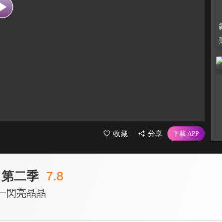
收藏
分享
 第二季
7.8
閃一閃亮晶晶