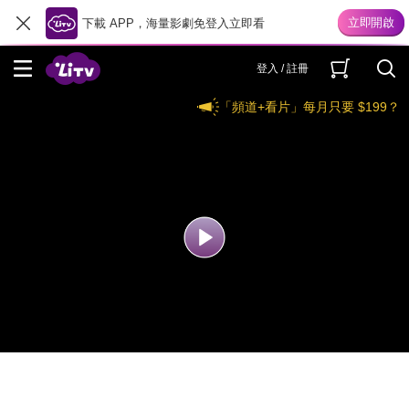
下載 APP，海量影劇免登入立即看
登入 / 註冊
「頻道+看片」每月只要 $199？