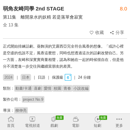
弱角友崎同學 2nd STAGE
8.0
第11集 離開泉水的妖精 若是落單會寂寞
全 13 集
收藏
分享
正式開始排練話劇。葵飾演的艾露西亞完全符合風香的想像。「或許心裡
是空虛的也說不定」風香這麼想，同時也想透過這次的話劇改變自己。另
一方面，友崎和深實實商量相聲，認為和她在一起的時候很自在，但是他
分不清楚進一步交往與繼續當朋友的差異。
2024
日本
日語
保護級
24 分鐘
類別：
動畫/卡通
喜劇
愛情
校園
青春
小說改編
製作公司：
project No.9
導演：
柳伸亮
配音：
佐藤元
金元壽子
長谷川育美
茅野愛衣
前川涼子
稗田寧寧
首頁
電視頻道
戲劇
電影
短劇
更多
島﨑信長
岡本信彦
水野駿太郎