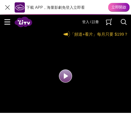
下載 APP，海量影劇免登入立即看
登入 / 註冊
「頻道+看片」每月只要 $199？