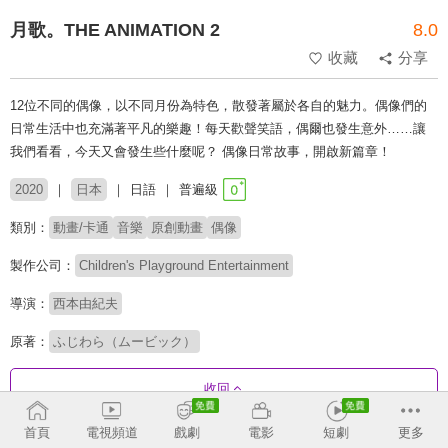
月歌。THE ANIMATION 2
8.0
收藏
分享
12位不同的偶像，以不同月份為特色，散發著屬於各自的魅力。偶像們的
日常生活中也充滿著平凡的樂趣！每天歡聲笑語，偶爾也發生意外……讓
我們看看，今天又會發生些什麼呢？ 偶像日常故事，開啟新篇章！
2020
日本
日語
普遍級
類別：
動畫/卡通
音樂
原創動畫
偶像
製作公司：
Children's Playground Entertainment
導演：
西本由紀夫
原著：
ふじわら（ムービック）
收回
首頁
電視頻道
戲劇
電影
短劇
更多