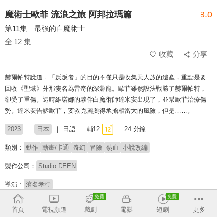
魔術士歐菲 流浪之旅 阿邦拉瑪篇
8.0
第11集 最強的白魔術士
全 12 集
收藏
分享
赫爾帕特說道，「反叛者」的目的不僅只是收集天人族的遺產，重點是要
回收《聖域》外那隻名為雷奇的深淵龍。歐菲雖然設法戰勝了赫爾帕特，
卻受了重傷。這時維諾娜的夥伴白魔術師達米安出現了，並幫歐菲治療傷
勢。達米安告訴歐菲，要救克麗奧得承擔相當大的風險，但是……。
2023
日本
日語
輔12
24 分鐘
類別：
動作
動畫/卡通
奇幻
冒險
熱血
小說改編
製作公司：
Studio DEEN
導演：
濱名孝行
配音：
森久保祥太郎
大久保瑠美
小林裕介
水野麻里繪
淵上舞
首頁
電視頻道
戲劇
電影
短劇
更多
浪川大輔
日笠陽子
伊藤靜
坂泰斗
安田陸矢
前野智昭