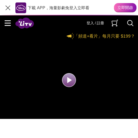
下載 APP，海量影劇免登入立即看
登入 / 註冊
「頻道+看片」每月只要 $199？