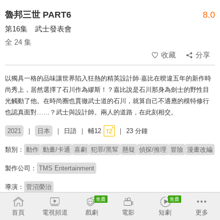
魯邦三世 PART6
8.0
第16集 武士發表會
全 24 集
收藏
分享
以獨具一格的品味讓世界陷入狂熱的精英設計師·嘉比在暌違五年的新作時
尚秀上，居然選擇了石川作為繆斯！？嘉比說是石川那身為劍士的野性目
光觸動了他。在時尚圈也貫徹武士道的石川，就算自己不適應的模特修行
也認真面對……？武士與設計師。兩人的道路，在此刻相交。
2021
日本
日語
輔12
23 分鐘
類別：
動作
動畫/卡通
喜劇
犯罪/黑幫
懸疑
偵探/推理
冒險
漫畫改編
製作公司：
TMS Entertainment
導演：
菅沼榮治
配音：
栗田貫一
浪川大輔
澤城美雪
山寺宏一
首頁
電視頻道
戲劇
電影
短劇
更多