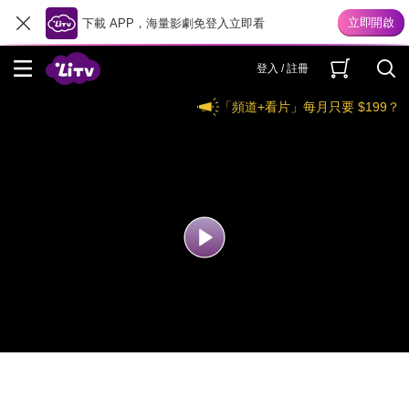
下載 APP，海量影劇免登入立即看
登入 / 註冊
「頻道+看片」每月只要 $199？