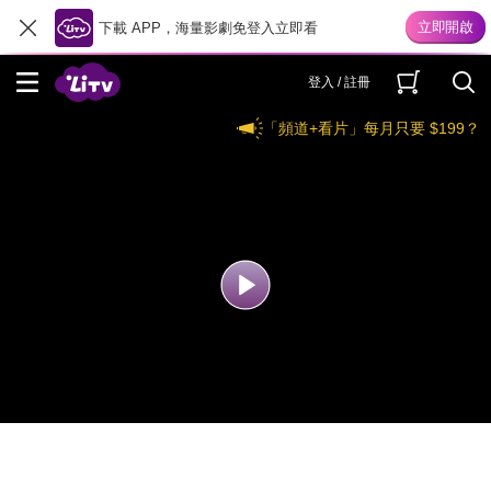
下載 APP，海量影劇免登入立即看
登入 / 註冊
「頻道+看片」每月只要 $199？