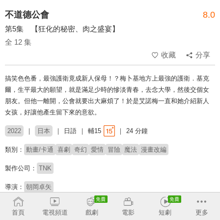
不道德公會
8.0
第5集 【狂化的秘密、肉之盛宴】
全 12 集
收藏
分享
搞笑色色番，最強護衛竟成新人保母！？梅卜基地方上最強的護衛．基克
爾，生平最大的願望，就是滿足少時的慘淡青春，去念大學，然後交個女
朋友。但他一離開，公會就要出大麻煩了！於是艾諾梅一直和她介紹新人
女孩，好讓他產生留下來的意欲。
2022
日本
日語
輔15
24 分鐘
類別：
動畫/卡通
喜劇
奇幻
愛情
冒險
魔法
漫畫改編
製作公司：
TNK
導演：
朝岡卓矢
配音：
福原克己
礒部花凜
澀谷彩乃
大地葉
鎌倉有那
白砂沙帆
首頁
電視頻道
戲劇
電影
短劇
更多
大久保瑠美
小路裕夕