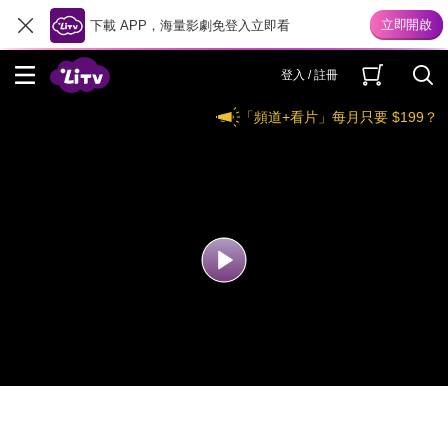
下載 APP，海量影劇免登入立即看
登入 / 註冊
「頻道+看片」每月只要 $199？