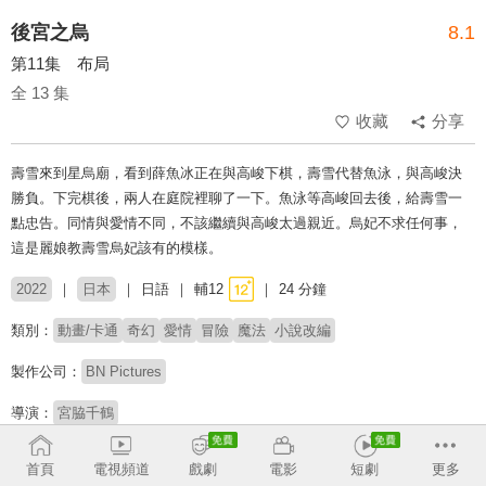
後宮之烏
8.1
第11集 布局
全 13 集
收藏
分享
壽雪來到星烏廟，看到薛魚冰正在與高峻下棋，壽雪代替魚泳，與高峻決
勝負。下完棋後，兩人在庭院裡聊了一下。魚泳等高峻回去後，給壽雪一
點忠告。同情與愛情不同，不該繼續與高峻太過親近。烏妃不求任何事，
這是麗娘教壽雪烏妃該有的模樣。
2022
日本
日語
輔12
24 分鐘
類別：
動畫/卡通
奇幻
愛情
冒險
魔法
小說改編
製作公司：
BN Pictures
導演：
宮脇千鶴
配音：
水野朔
水中雅章
八代拓
高野麻里佳
島崎信長
岡本信彥
首頁
電視頻道
戲劇
電影
短劇
更多
平田真菜
上田麗奈