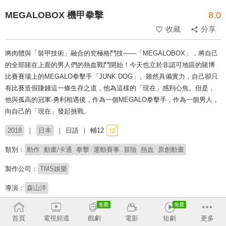
MEGALOBOX 機甲拳擊
8.0
收藏
分享
將肉體與「裝甲技術」融合的究極格鬥技——「MEGALOBOX」，將自己
的全部賭在上面的男人們的熱血戰鬥開始！今天也立於非認可地區的賭博
比賽賽場上的MEGALO拳擊手「JUNK DOG」。雖然具備實力，自己卻只
有比賽造假賺錢這一條生存之道，他為這樣的「現在」感到心焦。但是，
他與孤高的冠軍-勇利相遇後，作為一個MEGALO拳擊手，作為一個男人，
向自己的「現在」發起挑戰。
2018
日本
日語
輔12
類別：
動作
動畫/卡通
拳擊
運動賽事
冒險
熱血
原創動畫
製作公司：
TMS娛樂
導演：
森山洋
配音：
細谷佳正
森奈奈子
村瀨迪與
齋藤志郎
木下浩之
安元洋貴
首頁
電視頻道
戲劇
電影
短劇
更多