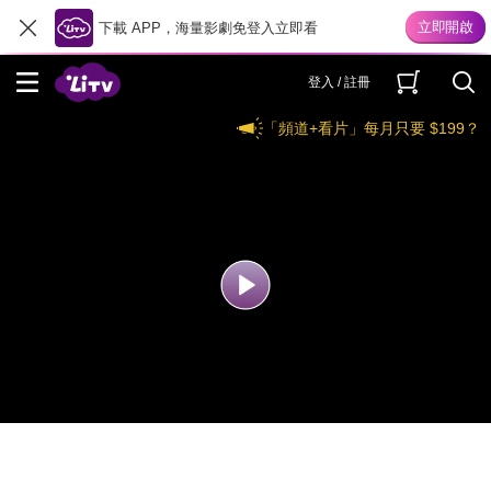
下載 APP，海量影劇免登入立即看
登入 / 註冊
「頻道+看片」每月只要 $199？