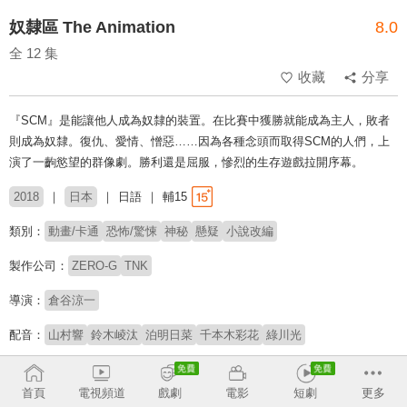
奴隸區 The Animation
8.0
全 12 集
收藏
分享
『SCM』是能讓他人成為奴隸的裝置。在比賽中獲勝就能成為主人，敗者
則成為奴隸。復仇、愛情、憎惡……因為各種念頭而取得SCM的人們，上
演了一齣慾望的群像劇。勝利還是屈服，慘烈的生存遊戲拉開序幕。
2018
日本
日語
輔15
類別：
動畫/卡通
恐怖/驚悚
神秘
懸疑
小說改編
製作公司：
ZERO-G
TNK
導演：
倉谷涼一
配音：
山村響
鈴木崚汰
泊明日菜
千本木彩花
綠川光
原著：
岡田伸一
大石普人
首頁
電視頻道
戲劇
電影
短劇
更多
※此內容含有：
偏差行為