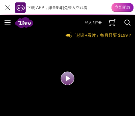
下載 APP，海量影劇免登入立即看
登入 / 註冊
「頻道+看片」每月只要 $199？