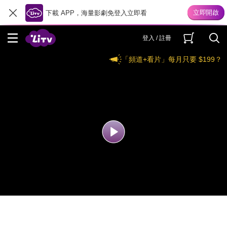
下載 APP，海量影劇免登入立即看
登入 / 註冊
「頻道+看片」每月只要 $199？