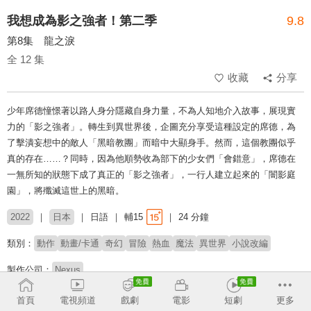
我想成為影之強者！第二季
9.8
第8集 龍之淚
全 12 集
收藏
分享
少年席德憧憬著以路人身分隱藏自身力量，不為人知地介入故事，展現實
力的「影之強者」。轉生到異世界後，企圖充分享受這種設定的席德，為
了擊潰妄想中的敵人「黑暗教團」而暗中大顯身手。然而，這個教團似乎
真的存在……？同時，因為他順勢收為部下的少女們「會錯意」，席德在
一無所知的狀態下成了真正的「影之強者」，一行人建立起來的「闇影庭
園」，將殲滅這世上的黑暗。
2022
日本
日語
輔15
24 分鐘
類別：
動作
動畫/卡通
奇幻
冒險
熱血
魔法
異世界
小說改編
製作公司：
Nexus
導演：
中西和也
首頁
電視頻道
戲劇
電影
短劇
更多