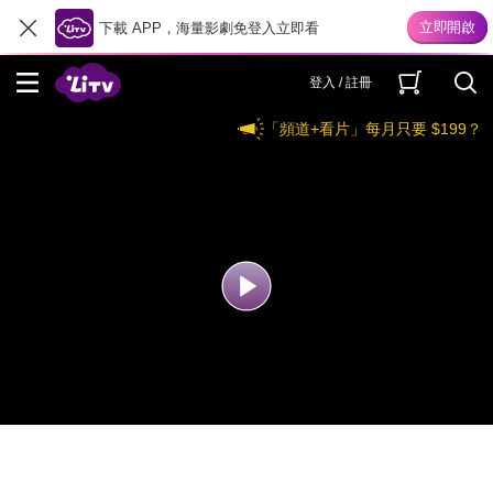
下載 APP，海量影劇免登入立即看
登入 / 註冊
「頻道+看片」每月只要 $199？