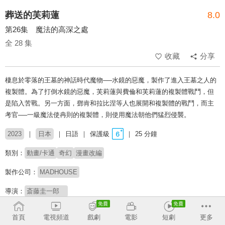
葬送的芙莉蓮
8.0
第26集 魔法的高深之處
全 28 集
收藏
分享
棲息於零落的王墓的神話時代魔物──水鏡的惡魔，製作了進入王墓之人的
複製體。為了打倒水鏡的惡魔，芙莉蓮與費倫和芙莉蓮的複製體戰鬥，但
是陷入苦戰。另一方面，鄧肯和拉比涅等人也展開和複製體的戰鬥，而主
考官──一級魔法使冉則的複製體，則使用魔法朝他們猛烈侵襲。
2023
日本
日語
保護級
25 分鐘
類別：
動畫/卡通
奇幻
漫畫改編
製作公司：
MADHOUSE
導演：
斎藤圭一郎
配音：
種崎敦美
岡本信彥
東地宏樹
上田燿司
市之瀨加那
小林千晃
首頁
電視頻道
戲劇
電影
短劇
更多
中村悠一