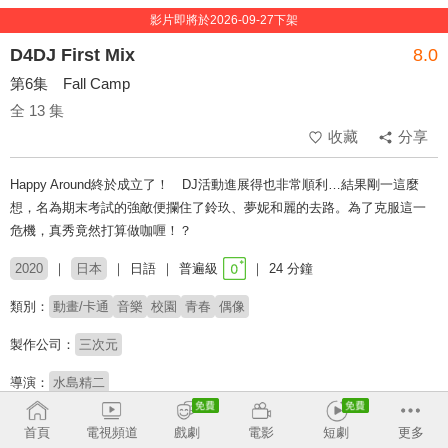
影片即將於2026-09-27下架
D4DJ First Mix
8.0
第6集 Fall Camp
全 13 集
收藏
分享
Happy Around終於成立了！ DJ活動進展得也非常順利…結果剛一這麼
想，名為期末考試的強敵便攔住了鈴玖、夢妮和麗的去路。為了克服這一
危機，真秀竟然打算做咖喱！？
2020
日本
日語
普遍級
24 分鐘
類別：
動畫/卡通
音樂
校園
青春
偶像
製作公司：
三次元
導演：
水島精二
配音：
西尾夕香
各務華梨
三村遙佳
志崎樺音
首頁
電視頻道
戲劇
電影
短劇
更多