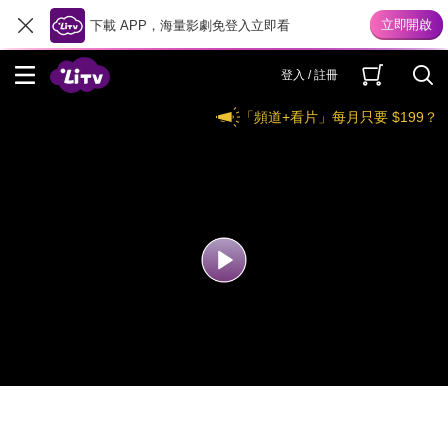
下載 APP，海量影劇免登入立即看
登入 / 註冊
「頻道+看片」每月只要 $199？