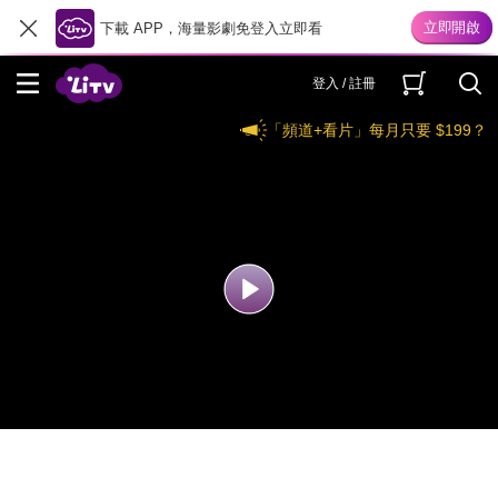
下載 APP，海量影劇免登入立即看
登入 / 註冊
「頻道+看片」每月只要 $199？