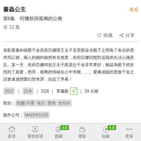
書蟲公主
8.0
第6集 狩獵祭與孤獨的公務
全 12 集
收藏
分享
喜歡看書的侯爵千金依莉亞娜與王太子克里斯朵夫殿下之間為了各自的需
求而訂婚，兩人的婚約雖然有名無實，依莉亞娜仍然對這樣的生活心滿意
足。某一天，依莉亞娜得知王太子跟某位千金非常要好，她認為殿下終於
找到了真愛，然而，複雜的情緒在心中夾雜……。愛書成癡的貴族千金之
誤會連連戀愛幻想奇譚，拉起了序幕！
2022
日本
日語
普遍級
24 分鐘
類別：
動畫/卡通
奇幻
愛情
女性向
製作公司：
MADHOUSE
導演：
岩崎太郎
首頁
電視頻道
戲劇
電影
短劇
更多
配音：
上田麗奈
木村良平
內山昂輝
內田雄馬
羽多野涉