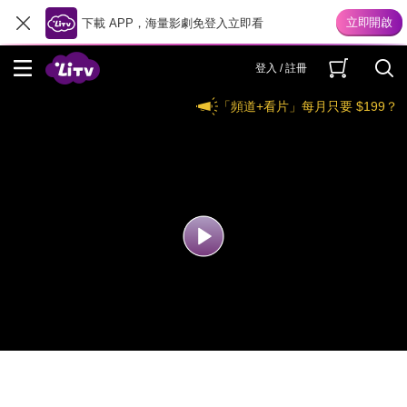
下載 APP，海量影劇免登入立即看
登入 / 註冊
「頻道+看片」每月只要 $199？