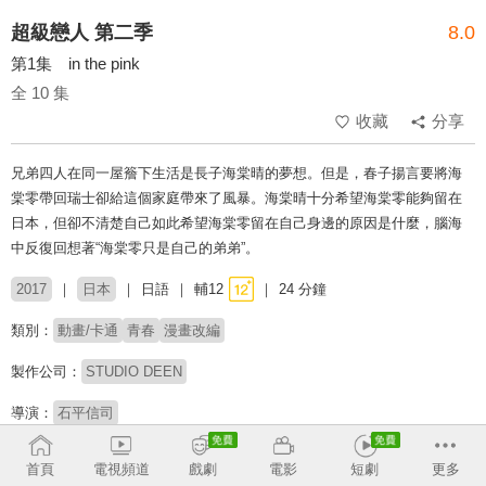
超級戀人 第二季
8.0
第1集 in the pink
全 10 集
收藏
分享
兄弟四人在同一屋簷下生活是長子海棠晴的夢想。但是，春子揚言要將海
棠零帶回瑞士卻給這個家庭帶來了風暴。海棠晴十分希望海棠零能夠留在
日本，但卻不清楚自己如此希望海棠零留在自己身邊的原因是什麼，腦海
中反復回想著“海棠零只是自己的弟弟”。
2017
日本
日語
輔12
24 分鐘
類別：
動畫/卡通
青春
漫畫改編
製作公司：
STUDIO DEEN
導演：
石平信司
配音：
皆川純子
前野智昭
松岡禎丞
寺島拓篤
首頁
電視頻道
戲劇
電影
短劇
更多