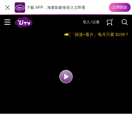
下載 APP，海量影劇免登入立即看
登入 / 註冊
「頻道+看片」每月只要 $199？