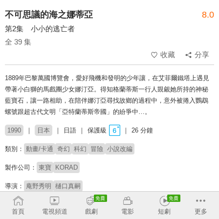
不可思議的海之娜蒂亞
8.0
第2集 小小的逃亡者
全 39 集
收藏
分享
1889年巴黎萬國博覽會，愛好飛機和發明的少年讓，在艾菲爾鐵塔上遇見
帶著小白獅的馬戲團少女娜汀亞。得知格蘭蒂斯一行人覬覦她所持的神秘
藍寶石，讓一路相助，在陪伴娜汀亞尋找故鄉的過程中，意外被捲入鸚鵡
螺號跟超古代文明「亞特蘭蒂斯帝國」的紛爭中…。
1990
日本
日語
保護級
26 分鐘
類別：
動畫/卡通
奇幻
科幻
冒險
小說改編
製作公司：
東寶
KORAD
導演：
庵野秀明
樋口真嗣
配音：
鷹森淑乃
日高範子
大塚明夫
水谷優子
櫻井敏治
首頁
電視頻道
戲劇
電影
短劇
更多