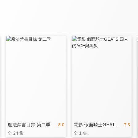
魔法禁書目錄 第二季
電影 假面騎士GEATS 四人的ACE與黑狐
8.0
7.5
全 24 集
全 1 集