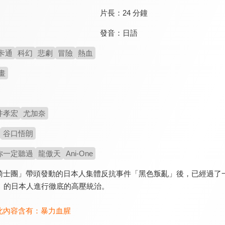
片長：
24 分鐘
發音：
日語
卡通
科幻
悲劇
冒險
熱血
畫
井孝宏
尤加奈
谷口悟朗
你一定聽過
龍傲天
Ani-One
騎士團」帶頭發動的日本人集體反抗事件「黑色叛亂」後，已經過了
人」的日本人進行徹底的高壓統治。
此內容含有：
暴力血腥