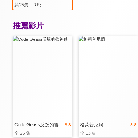
第25集 RE;
推薦影片
Code Geass反叛的魯路修
格萊普尼爾
8.8
8.8
全 25 集
全 13 集