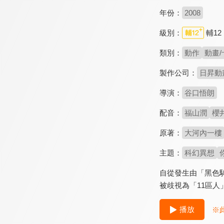
年份：
2008
級別：
輔12
類別：
動作
動畫/
製作公司：
日昇動
導演：
谷口悟朗
配音：
福山潤
櫻
原著：
大河內一樓
主題：
科幻異想
自從發生由「黑色
被歧視為「11區
播放
※