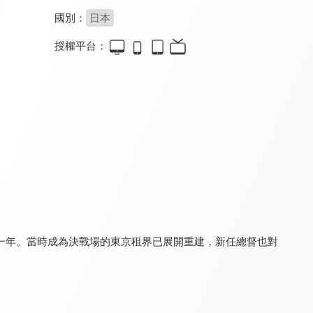
國別：
日本
授權平台：
電影 假面騎士GEATS 四人的ACE與黑狐(中文版)
我的英雄學院 第六季
黃泉使者
7.5
9.2
9.3
全 138 集
更新至第 17 集
一年。當時成為決戰場的東京租界已展開重建，新任總督也對
金肉人 完美超人始祖篇
TRIGUN STAMPEDE
魔法禁書目錄 第三季
7.9
8.0
8.0
全 11 集
全 12 集
全 26 集