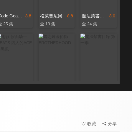
Code Geass反叛的魯路修
格萊普尼爾
魔法禁書目錄 第二季
8.8
8.8
8.0
全 25 集
全 13 集
全 24 集
電影 假面騎士GEATS 四人的ACE與黑狐
鋼之鍊金術師 BROTHERHOOD
魔法禁書目錄 第一季
7.5
10.0
8.0
更新至第 32 集
全 24 集
收藏
分享