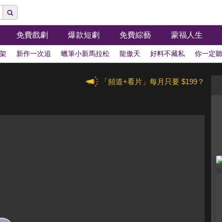
免費戲劇
爆款短劇
免費綜藝
蒙福人生
架
新作一次追
蠟筆小新馬拉松
龍傲天
好料不藏私
你一定
「頻道+看片」每月只要 $199？