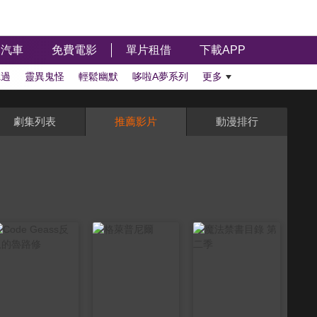
汽車
免費電影
單片租借
下載APP
聽過
靈異鬼怪
輕鬆幽默
哆啦A夢系列
更多
劇集列表
推薦影片
動漫排行