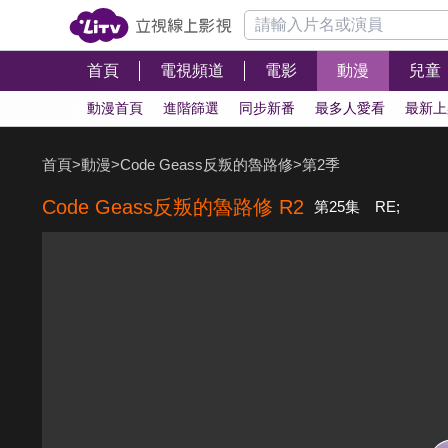
首頁
電視頻道
電影
動漫
兒童
動漫首頁
進階篩選
同步新番
最多人愛看
最新上
首頁
>
動漫
>
Code Geass反叛的魯路修
>
第2季
Code Geass反叛的魯路修 R2
第25集 RE;