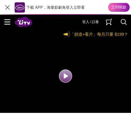
下載 APP，海量影劇免登入立即看
登入 / 註冊
「頻道+看片」每月只要 $199？