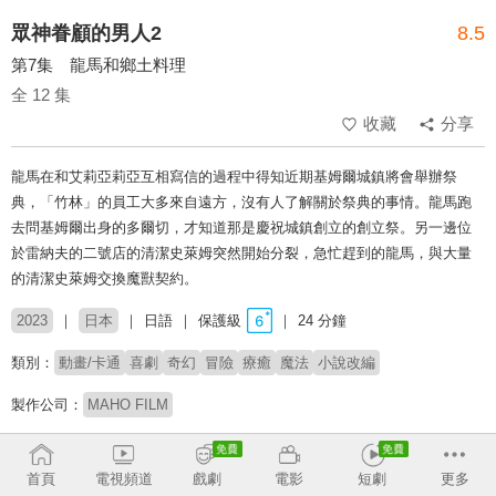
眾神眷顧的男人2
8.5
第7集 龍馬和鄉土料理
全 12 集
收藏
分享
龍馬在和艾莉亞莉亞互相寫信的過程中得知近期基姆爾城鎮將會舉辦祭
典，「竹林」的員工大多來自遠方，沒有人了解關於祭典的事情。龍馬跑
去問基姆爾出身的多爾切，才知道那是慶祝城鎮創立的創立祭。另一邊位
於雷納夫的二號店的清潔史萊姆突然開始分裂，急忙趕到的龍馬，與大量
的清潔史萊姆交換魔獸契約。
2023
日本
日語
保護級
24 分鐘
類別：
動畫/卡通
喜劇
奇幻
冒險
療癒
魔法
小說改編
製作公司：
MAHO FILM
導演：
柳瀬雄之
首頁
電視頻道
戲劇
電影
短劇
更多
配音：
田所梓
安元洋貴
小野大輔