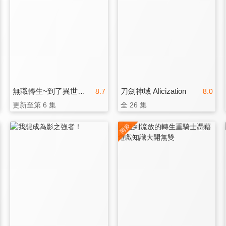
無職轉生~到了異世界就拿出真本事~ 第三季
刀劍神域 Alicization
8.7
8.0
更新至第 6 集
全 26 集