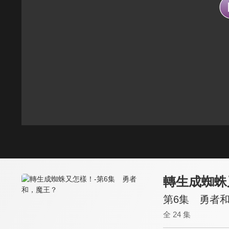
轉生成蜘蛛
第6集 勇者
全 24 集