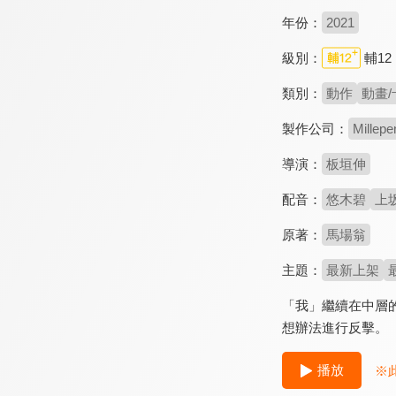
年份：
2021
級別：
輔12
類別：
動作
動畫/
製作公司：
Millep
導演：
板垣伸
配音：
悠木碧
上
原著：
馬場翁
主題：
最新上架
「我」繼續在中層
想辦法進行反擊。
播放
※