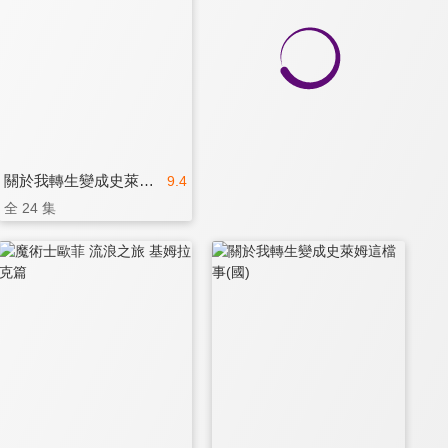
關於我轉生變成史萊姆這檔事
9.4
全 24 集