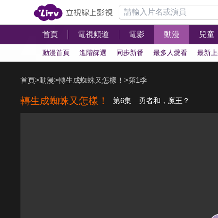
首頁
電視頻道
電影
動漫
兒童
動漫首頁
進階篩選
同步新番
最多人愛看
最新上
首頁
>
動漫
>
轉生成蜘蛛又怎樣！
>
第1季
轉生成蜘蛛又怎樣！
第6集 勇者和，魔王？