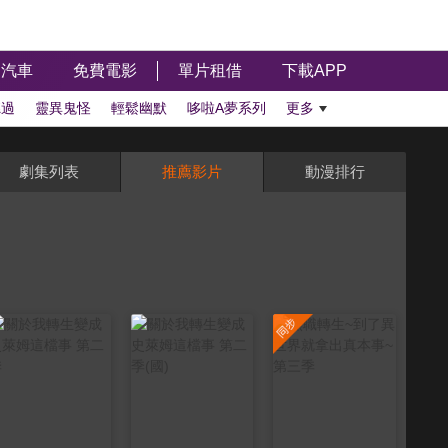
汽車
免費電影
單片租借
下載APP
聽過
靈異鬼怪
輕鬆幽默
哆啦A夢系列
更多
劇集列表
推薦影片
動漫排行