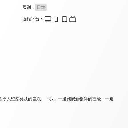
國別：
日本
授權平台：
秒殺外掛太強了，異世界的傢伙們根本就不是對手。
我想成為影之強者！
遭到流放的轉生重騎士憑藉遊戲知識大開無雙
8.0
9.8
8.6
全 12 集
全 20 集
更新至第 6 集
是令人望塵莫及的強敵。「我」一邊施展新獲得的技能，一邊
魔術士歐菲 流浪之旅 基姆拉克篇
關於我轉生變成史萊姆這檔事(國)
關於我轉生變成史萊姆這檔事 第三季(國)
8.0
9.4
9.4
全 11 集
全 24 集
全 72 集