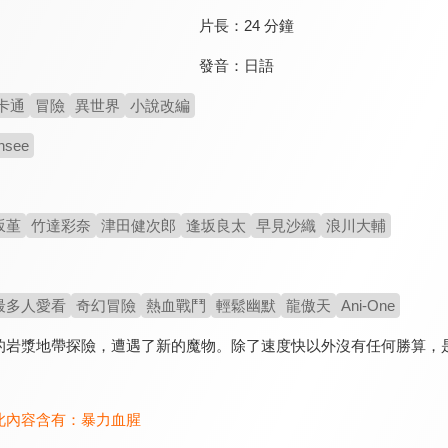
片長：
24 分鐘
發音：
日語
卡通
冒險
異世界
小說改編
ensee
坂堇
竹達彩奈
津田健次郎
逢坂良太
早見沙織
浪川大輔
最多人愛看
奇幻冒險
熱血戰鬥
輕鬆幽默
龍傲天
Ani-One
的岩漿地帶探險，遭遇了新的魔物。除了速度快以外沒有任何勝算，
此內容含有：
暴力血腥