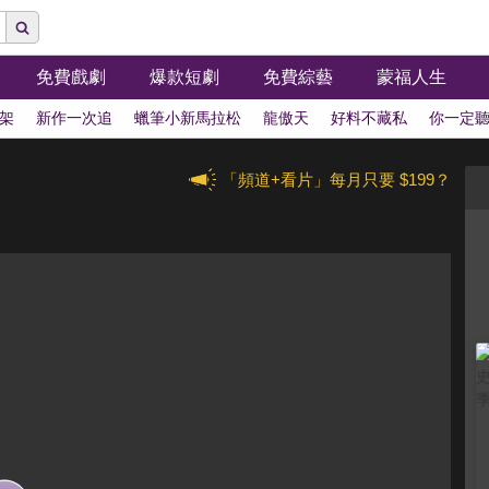
免費戲劇
爆款短劇
免費綜藝
蒙福人生
架
新作一次追
蠟筆小新馬拉松
龍傲天
好料不藏私
你一定
「頻道+看片」每月只要 $199？