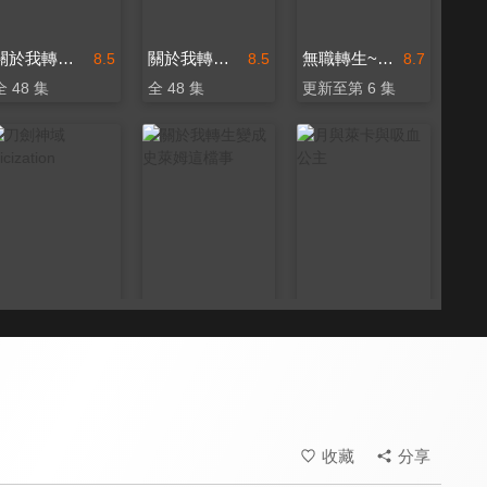
關於我轉生變成史萊姆這檔事 第二季
關於我轉生變成史萊姆這檔事 第二季(國)
無職轉生~到了異世界就拿出真本事~ 第三季
8.5
8.5
8.7
全 48 集
全 48 集
更新至第 6 集
刀劍神域 Alicization
關於我轉生變成史萊姆這檔事
月與萊卡與吸血公主
8.0
9.4
8.8
全 26 集
全 24 集
全 12 集
收藏
分享