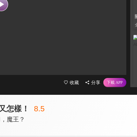
收藏
分享
又怎樣！
8.5
和，魔王？