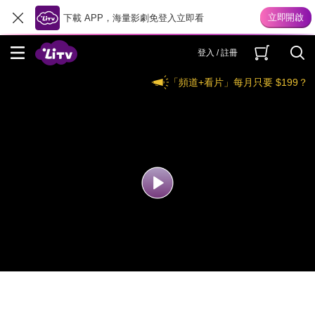
下載 APP，海量影劇免登入立即看
登入 / 註冊
「頻道+看片」每月只要 $199？