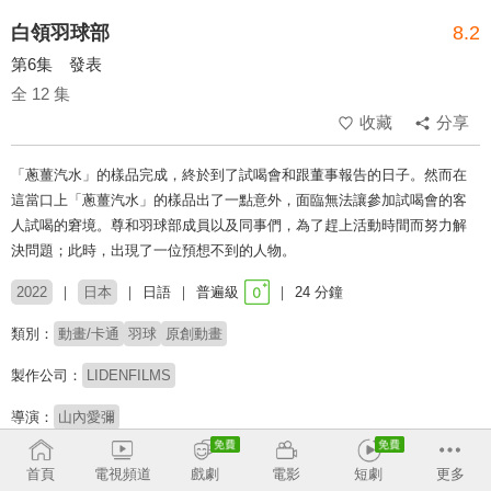
白領羽球部
8.2
第6集 發表
全 12 集
收藏
分享
「蔥薑汽水」的樣品完成，終於到了試喝會和跟董事報告的日子。然而在
這當口上「蔥薑汽水」的樣品出了一點意外，面臨無法讓參加試喝會的客
人試喝的窘境。尊和羽球部成員以及同事們，為了趕上活動時間而努力解
決問題；此時，出現了一位預想不到的人物。
2022
日本
日語
普遍級
24 分鐘
類別：
動畫/卡通
羽球
原創動畫
製作公司：
LIDENFILMS
導演：
山內愛彌
配音：
榎木淳彌
三木真一郎
石川界人
逢坂良太
首頁
電視頻道
戲劇
電影
短劇
更多