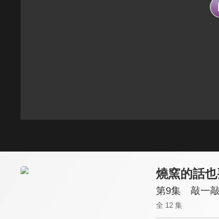
燒窯的話也
第9集 敲一
全 12 集