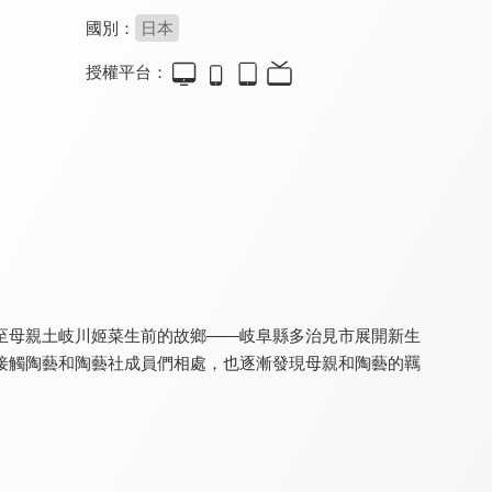
國別：
日本
授權平台：
加油！中村同學！！
GRAND BLUE碧藍之海2
淡島百景
8.8
8.7
9.0
全 13 集
全 12 集
全 12 集
至母親土岐川姬菜生前的故鄉——岐阜縣多治見市展開新生
接觸陶藝和陶藝社成員們相處，也逐漸發現母親和陶藝的羈
SELECTION PROJECT
霧尾粉絲後援會
相反的你和我 第二季
8.0
7.7
9.0
全 13 集
全 12 集
更新至第 17 集