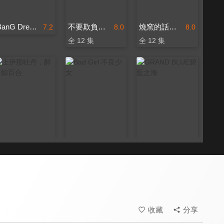
BanG Dream! FILM LIVE 2nd Stage
不要欺負我，長瀞同學
燒窯的話也要馬克杯
7.2
8.0
8.0
全 12 集
全 12 集
上伊那牡丹，醉姿如百合
Bad Girl 不良少女
GRAND BLUE碧藍之海
8.2
8.3
8.7
全 12 集
全 12 集
全 12 集
收藏
分享