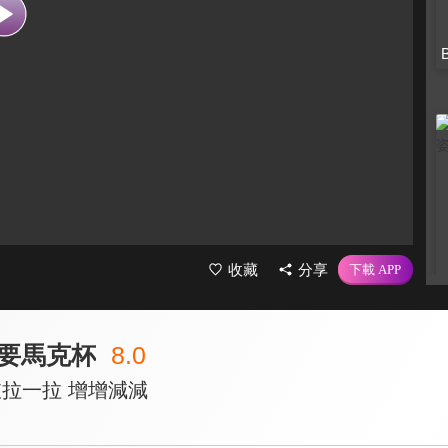
收藏
分享
要馬克杯
8.0
敲拉一拉 增增減減