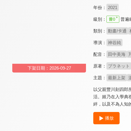
年份：
2021
級別：
普遍
類別：
動畫/卡通
導演：
神谷純
配音：
田中美海
原著：
プラネット
下架日期：2026-09-27
主題：
最新上架
以父親豐川刻四郎
活。姬乃在入學典
絆，以及不為人知
播放