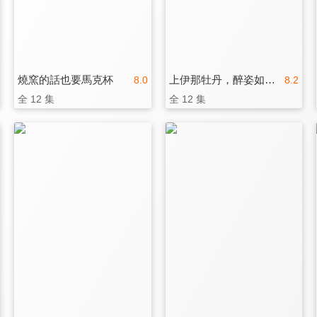
燒窯的話也要馬克杯
上伊那牡丹，醉姿如百合
8.0
8.2
全 12 集
全 12 集