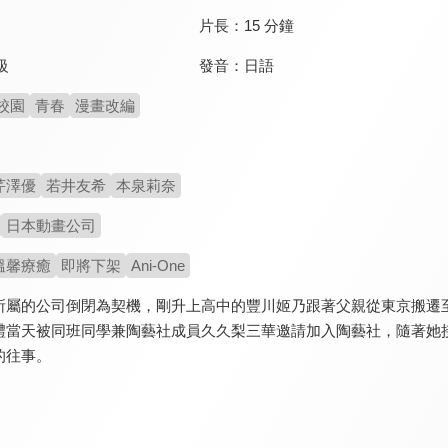
片長：
15 分鐘
發音：
日語
級
校園
青春
漫畫改編
芹澤優
若井友希
本泉莉奈
日本動畫公司
溫馨療癒
即將下架
Ani-One
所屬的公司倒閉為契機，剛升上高中的豐川姬乃跟著父親從東京搬遷
禮當天被同班同學兼陶藝社成員久久梨三華邀請加入陶藝社，隨著她
的往事。