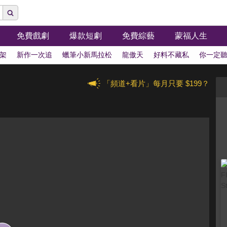
免費戲劇
爆款短劇
免費綜藝
蒙福人生
架
新作一次追
蠟筆小新馬拉松
龍傲天
好料不藏私
你一定
「頻道+看片」每月只要 $199？