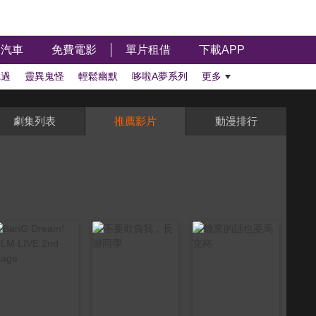
汽車
免費電影
單片租借
下載APP
聽過
靈異鬼怪
輕鬆幽默
哆啦A夢系列
更多
劇集列表
推薦影片
動漫排行