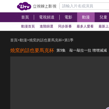
首頁
電視頻道
電影
動漫
兒童
動漫首頁
進階篩選
同步新番
最多人愛看
最新上
首頁
>
動漫
>
燒窯的話也要馬克杯
>
第1季
燒窯的話也要馬克杯
第9集 敲一敲拉一拉 增增減減