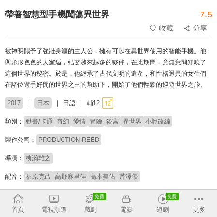
帶著智慧型手機闖蕩異世界
7.5
收藏
分享
被神明賜予了強壯身軀的主人公，擁有可以在異世界使用的智能手機。他
與形形色色的人邂逅，結交越來越多的夥伴，在此期間，竟無意間知曉了
這個世界的秘密。於是，他継承了古代文明的遺產，和性格迥異的女生們
在諸位遊手好閒的世界之王的幫助下，開始了他們輕鬆的巡遊世界之旅。
2017
日本
日語
輔12
類別：
動畫/卡通
奇幻
愛情
冒險
後宮
異世界
小說改編
製作公司：
PRODUCTION REED
導演：
柳瀨雄之
配音：
福原克己
高野麻里佳
高木美佑
芹澤優
原著：
冬原帕朵拉
兔塚英志
首頁
電視頻道
戲劇
電影
短劇
更多
※此內容含有：
暴力血腥