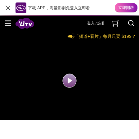
下載 APP，海量影劇免登入立即看
登入 / 註冊
「頻道+看片」每月只要 $199？